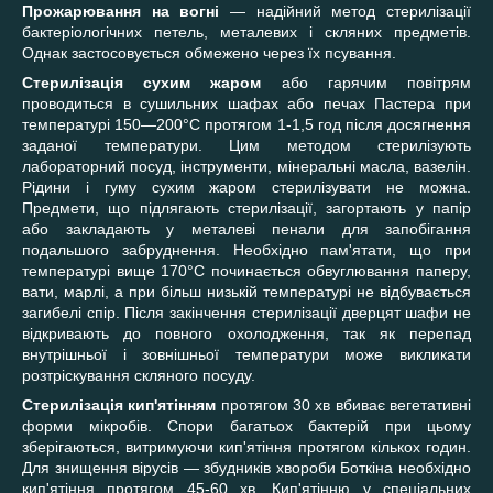
Прожарювання на вогні
— надійний метод стерилізації
бактеріологічних петель, металевих і скляних предметів.
Однак застосовується обмежено через їх псування.
Стерилізація сухим жаром
або гарячим повітрям
проводиться в сушильних шафах або печах Пастера при
температурі 1
50
—
200
°С протягом 1-1,5 год після досягнення
заданої температури. Цим методом стерилізують
лабораторний посуд, інструменти, мінеральні масла, вазелін.
Рідини і гуму сухим жаром стерилізувати не можна.
Предмети, що підлягають стерилізації, загортають у папір
або закладають у металеві пенали для запобігання
подальшого забруднення. Необхідно пам'ятати, що при
температурі вище 170°С починається обвуглювання паперу,
вати, марлі, а при більш низькій температурі не відбувається
загибелі спір.
Після закінчення стерилізації дверцят шафи не
відкривають до повного охолодження, так як перепад
внутрішньої і зовнішньої температури може викликати
розтріскування скляного посуду.
Стерилізація кип'ятінням
протягом 30 хв вбиває вегетативні
форми мікробів. Спори багатьох бактерій при цьому
зберігаються, витримуючи кип'ятіння протягом кількох годин.
Для знищення вірусів — збудників хвороби Боткіна необхідно
кип'ятіння протягом 45-60 хв. Кип'ятінню у спеціальних