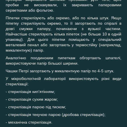
пробки не вискакували, їх закривають паперовими
серветками або фольгою.
Піпетки стерилізують або окремо, або по кілька штук. Якщо
піпетку стерилізують окремо, то її загортають по спіралі в
довгі смужки паперу, починаючи з вузької частини.
Найчастіше стерилізують кілька піпеток (не більше 10 в одній
упаковці). Для цього піпетки поміщають у спеціальний
металевий пенал або загортають у термостійку (наприклад,
микалентную) папір.
Аналогічно поодиноким пипеткам обгортають шпателі,
використовуючи папір більшої ширини.
Чашки Петрі загортають у микалентную папір по 4-5 штук.
У мікробіологічній лабораторії використовують різні види
стерилізації:
- стерилізація кип'ятінням;
- стерилізація сухим жаром;
- стерилізація парою під тиском;
- стерилізація текучою парою (дробова стерилізація);
- механічна стерилізація.