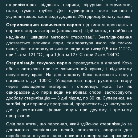
стерилізаторах піддають шприци, хірургічні інструменти,
голки, гумові трубки. Для підвищення точки кипіння і
усунення жорсткості води додають 2% гідрокарбонату натрію.
Стерилизаци
ю
насиченою парою
під тиском проводять в
парових стерилізаторах (автоклавах). Цей метод
є найбільш
надійним і швидким методом стерилізації. Знепліднювання
досягається впливом пари, температура якого під тиском
вище, ніж температура кипіння води при тиску 0,5 атм 112°С,
при 1 атм. 121 °С , при 1,5 атм 127°С і при 2 атм 134°С.
Стерилізація текучою парою
проводиться в апараті Коха
або в автоклаві при не завинченной кришці і відкритому
випускному крані. На дно апарату Коха наливають воду і
нагрівають до 100°С. Утворюється пара рухається вгору
через закладений матеріал і стерилізує його. Так як
одноразове дію парів води не вбиває спори, застосовують
дробову стерилізацію — 3 дні підряд по 30 хв. Суперечки, не
загиблі при першому прогріванні, проростають до наступного
дня у вегетативні форми гинуть при другому і третьому
прогрівання.
Слід пам'ятати, що персонал, який здійснює стерилізацію за
допомогою спеціальних печей, автоклавів, апаратів для
вироблення текучого пара, повинен попередньо проходити