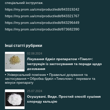
спеціальний інструктаж.
https://my.prom.ua/cms/product/edit/843319242
https://my.prom.ua/cms/product/edit/843321767
https://my.prom.ua/cms/product/edit/843296449
https://my.prom.ua/cms/product/edit/873682390
Інші статті рубрики
02.08.2024
Лікування бджіл препаратом «Тімол»:
інструкція із застосування та поради щодо
дозування
• Універсальний помічник • Правильні дозування та
застосування • Обробка бджіл «Тимолом» - переваги та
мінуси препарату
25.07.2024
Осушувачі. Види. Простий спосіб сушіння
хлориду кальцію