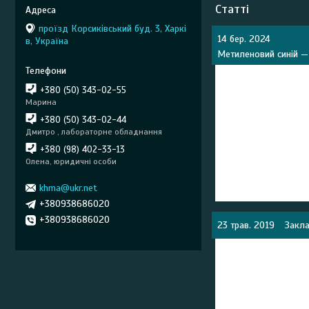
Статті
проїзд Корсиківський буд. 3, Харкі
14 бер. 2024
в, Україна
Метиленовий синій — 
+380 (50) 343-02-55
Марина
+380 (50) 343-02-44
Дмитро , лабораторне обладнання
+380 (98) 402-33-13
Олена, юридичні особи
khma@ukr.net
+380938686020
+380938686020
23 трав. 2019
Закла