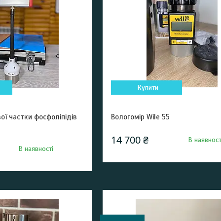
Купити
ої частки фосфоліпідів
Вологомір Wile 55
14 700 ₴
В наявност
В наявності