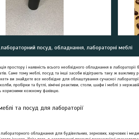
, лабораторний посуд, обладнання, лабораторні меблі
ція простору і наявність всього необхідного обладнання в лабораторії б
тів. Саме тому меблі, посуд та інші засоби відіграють таку ж важливу ро
ет» ви знайдете все необхідне для облаштування сучасної лабораторії 
олби, пробірки та бутлі, хімічні реактиви, столи, шафи і меблі з нержав
ь корисними кожному фахівцю.
меблі та посуд для лабораторії
лабораторного обладнання для будівельних, зернових, харчових і медични