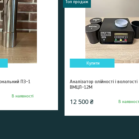
Топ продаж
Купити
зональний ПЗ-1
Аналізатор олійності і вологості
ВМЦЛ-12М
В наявності
12 500 ₴
В наявност