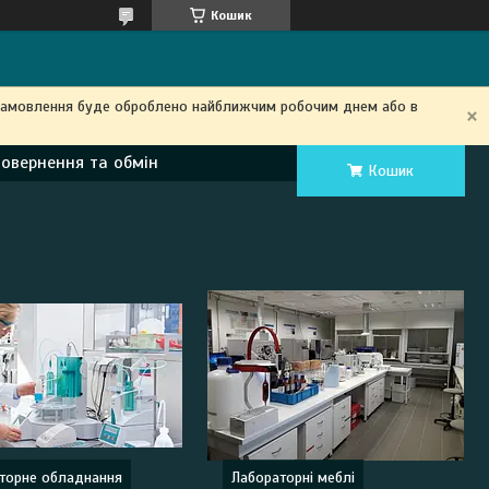
Кошик
замовлення буде оброблено найближчим робочим днем ​​або в
Повернення та обмін
Кошик
торне обладнання
Лабораторні меблі