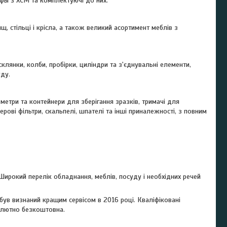
рафы з ХСМ та комплектуючі до них.
щ, стільці і крісла, а також великий асортимент меблів з
лянки, колби, пробірки, циліндри та з'єднувальні елементи,
уду.
етри та контейнери для зберігання зразків, тримачі для
ерові фільтри, скальпелі, шпателі та інші приналежності, з повним
ирокий перелік обладнання, меблів, посуду і необхідних речей
був визнаний кращим сервісом в 2016 році. Кваліфіковані
солютно безкоштовна.