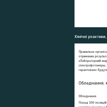
Хімічні реактиви
Правильна організа
отриманих результа
«Лабораторний марк
спектрофотомеры, к
гарантовано будут
Обладнання, 
Обладнання
Понад 100 позицій 