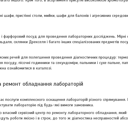
 багато іншого. Крім того, в асортименті присутні високоякісні хромотог
і шафи, пристінні столи, мийки, шафи для балонів і агресивних середови
 і фарфоровий посуд для проведення лабораторних досліджень. Мірні ск
льдаля, склянки Дрекселя і багато інших спеціалізованих предметів пос
исних речей для полегшення проведення діагностичних процедур: термом
я посуду, пісочні годинники та секундоміри, пальники і сухе пальне, пап
жна ознайомитися в каталозі.
 ремонт обладнання лабораторій
ає послуги комплексного оснащення лабораторій різного спрямування. Ш
тувати лабораторію під будь-які вимоги замовника.
о власний сервісний центр по ремонту лабораторного обладнання, який 
едуть роботи якісно і в строк, до того ж діагностика несправностей аб