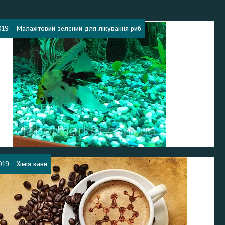
019
Малахітовий зелений для лікування риб
019
Хімія кави