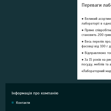
Переваги лаб
● Великий асортим
лабораторії в одно
● Пряме співробіт
становить 200 грив
● Весь перелік про
фасовці від 100 г д
● Відправляємо то
● За 15 років на р
посуду, меблів та 
«Лабораторний мар
Інформація про компанію
Контакти