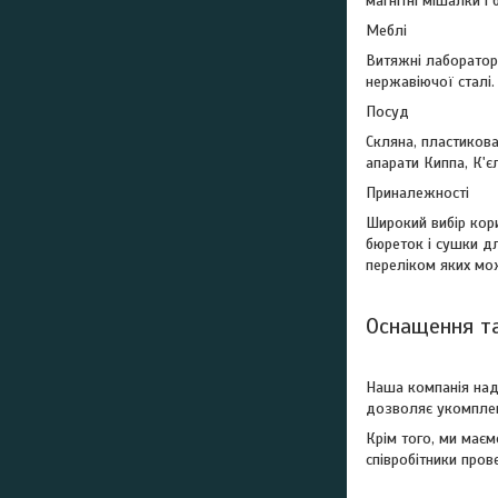
магнітні мішалки і
Меблі
Витяжні лабораторн
нержавіючої сталі.
Посуд
Скляна, пластикова
апарати Киппа, К'є
Приналежності
Широкий вибір кор
бюреток і сушки дл
переліком яких мо
Оснащення та
Наша компанія над
дозволяє укомплек
Крім того, ми маєм
співробітники пров