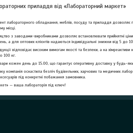
ораторних приладдя від «Лабораторний маркет»
ент лабораторного обладнання, меблів, посуду та приладдя дозволяє п
му місці.
ництво з заводами-виробниками дозволяє встановлювати прийнятні ціни
ень, а для оптових клієнтів надаються індивідуальні знижки від 5 до 1
дукції відповідає високим вимогам якості та безпеки, а на хімреактиви
о 100 кг.
вари кожен день до 15.00, що гарантує оперативну доставку у будь-яки
инку компанія оснастила безліч будівельних, харчових та медичних лабо
аксесуарів під конкретні побажання замовника.
кет» — ваша лабораторія під ключ!