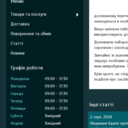
Товари та послуги
дозованому перети
знаходяться в колб
Доставка
Якщо шкільна лабо
Повернення та обмін
використовують для
Доповнити лаборат
Статті
сорочкою і охоло
Новини
Звичайно ж важлива
змушує особливо ре
яких випробувань. 
Графік роботи
Крім цього, не слід
Понеділок
09:00
17:30
подбати про засоби
Вівторок
09:00
17:30
Середа
09:00
17:30
Четвер
09:00
17:30
Інші статті
Пʼятниця
09:00
17:30
Субота
Вихідний
2 серп. 2024
Неділя
Вихідний
Лікування бджіл преп