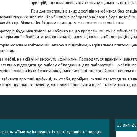
пристрій, здатний визначати оптичну щільність (інтенсив
При демонстрації різних дослідів не обійтися без спеці
сканні гнучких шлангів. Комбінована лабораторна лазня буде потрібно 
ах або пробірках. Необхідним приладом є також електронні ваги.
раторія буде максимально наближена до професійної, то не обійтися б
 термічної обробки, а також випалювання, вулканізації і кондиціонува
орію можна магнітною мішалкою з підігрівом, нагрівальної плитою, ц
дженням.
 меблі, на якій учні зможуть «хімічити». Проводяться практичні занятт
тельно підходити до вибору обладнання для лабораторії – меблів, при
Меблі повинна бути безпечною у використанні, зносостійкою і легким в п
 забувати про такі дрібниці, як колби, пробірки, скляні переходи та з'єд
 індивідуального захисту, які повинні включати в себе маску-щиток, пр
25 лип. 2
аратом «Тімол»: інструкція із застосування та поради