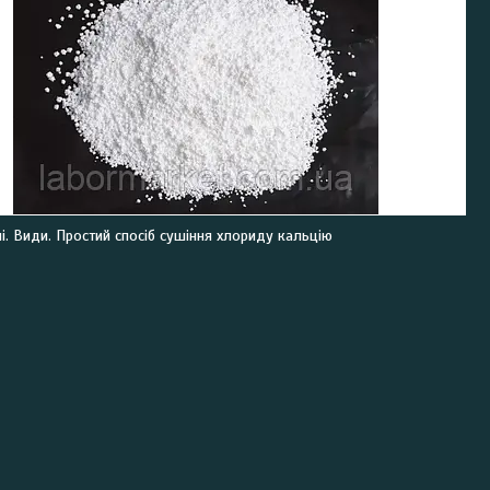
і. Види. Простий спосіб сушіння хлориду кальцію