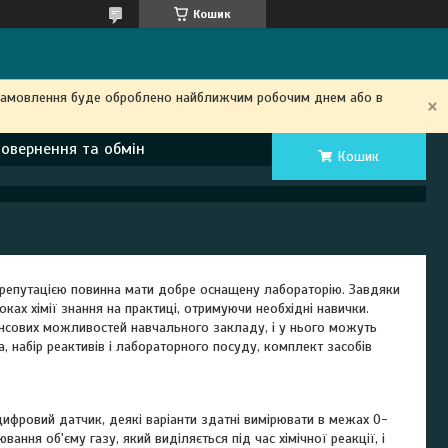
Кошик
замовлення буде оброблено найближчим робочим днем ​​або в
Повернення та обмін
Кошик
 репутацією повинна мати добре оснащену лабораторію. Завдяки
оках хімії знання на практиці, отримуючи необхідні навички.
нсових можливостей навчального закладу, і у нього можуть
а, набір реактивів і лабораторного посуду, комплект засобів
ифровий датчик, деякі варіанти здатні вимірювати в межах 0-
ання об'єму газу, який виділяється під час хімічної реакції, і