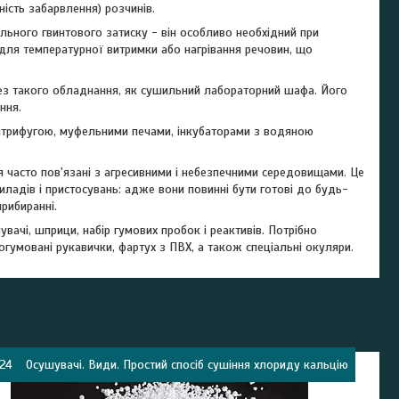
ність забарвлення) розчинів.
ального гвинтового затиску - він особливо необхідний при
для температурної витримки або нагрівання речовин, що
ез такого обладнання, як сушильний лабораторний шафа. Його
ння.
ентрифугою, муфельними печами, інкубаторами з водяною
я часто пов'язані з агресивними і небезпечними середовищами. Це
ладів і пристосувань: адже вони повинні бути готові до будь-
рибиранні.
нувачі, шприци, набір гумових пробок і реактивів. Потрібно
огумовані рукавички, фартух з ПВХ, а також спеціальні окуляри.
024
Осушувачі. Види. Простий спосіб сушіння хлориду кальцію