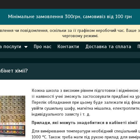
Мінімальне замовлення 300грн, самовивіз від 100 грн
ення чи повідомлення, оскільки за її графіком неробочий час. Ваше 
черговому режимі.
а послуги
Про нас
Контакти
Доставка та сплата
бінет хімії?
Кожна школа з високим рівнем підготовки і відмінною
її наявності учні зможуть застосовувати придбані на ур
Перелік обладнання при цьому буде залежати від фіна
увійти
сушильну шафу
, магнітна мішалка, електроплитк
індивідуального захисту і т. д.
Прилади, які можуть знадобитися в кабінеті хімії
Для вимірювання температури необхідний спеціальний ц
1000 °С. Також треба мати під рукою прилад для вимірюв