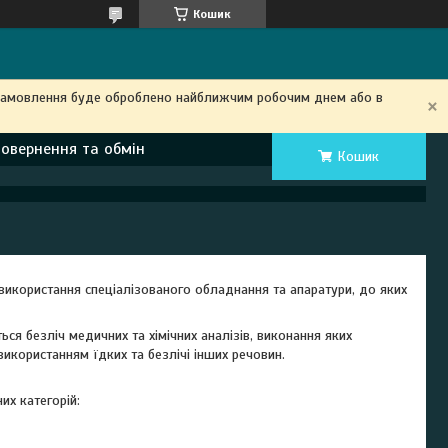
Кошик
замовлення буде оброблено найближчим робочим днем ​​або в
Повернення та обмін
Кошик
икористання спеціалізованого обладнання та апаратури, до яких
я безліч медичних та хімічних аналізів, виконання яких
використанням їдких та безлічі інших речовин.
их категорій: