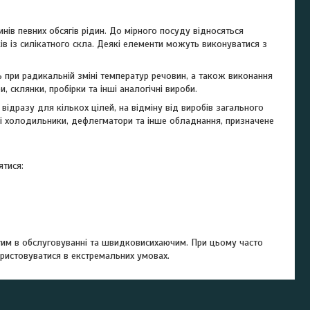
ів певних обсягів рідин. До мірного посуду відносяться
ів із силікатного скла. Деякі елементи можуть виконуватися з
ь при радикальній зміні температур речовин, а також виконання
 склянки, пробірки та інші аналогічні вироби.
відразу для кількох цілей, на відміну від виробів загального
ані холодильники, дефлегматори та інше обладнання, призначене
ятися:
стим в обслуговуванні та швидковисихаючим. При цьому часто
ористовуватися в екстремальних умовах.