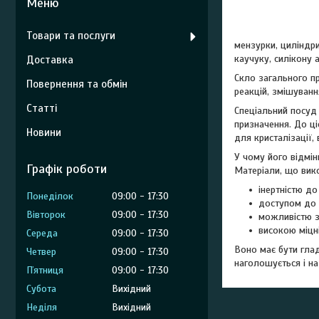
Товари та послуги
мензурки, циліндри
каучуку, силікону 
Доставка
Скло загального пр
Повернення та обмін
реакцій, змішуванн
Статті
Спеціальний посуд 
призначення. До ці
Новини
для кристалізації
У чому його відмін
Графік роботи
Матеріали, що вико
інертністю до
Понеділок
09:00
17:30
доступом до 
Вівторок
09:00
17:30
можливістю з
високою міцн
Середа
09:00
17:30
Воно має бути гла
Четвер
09:00
17:30
наголошується і на
Пʼятниця
09:00
17:30
Субота
Вихідний
Неділя
Вихідний