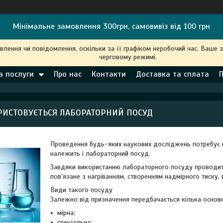
Мінімальне замовлення 300грн, самовивіз від 100 грн
ення чи повідомлення, оскільки за її графіком неробочий час. Ваше 
черговому режимі.
а послуги
Про нас
Контакти
Доставка та сплата
РИСТОВУЄТЬСЯ ЛАБОРАТОРНИЙ ПОСУД
Проведення будь-яких наукових досліджень потребує в
належить і лабораторний посуд.
Завдяки використанню лабораторного посуду проводитьс
пов'язане з нагріванням, створенням надмірного тиску, 
Види такого посуду
Залежно від призначення передбачається кілька основн
мірна;
спеціальна;