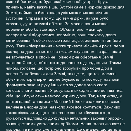
якщо й боятися, то будь-якої космічної зустрічі. Друга
причина, навіть важливіша. Зустріч саме з чорною діркою для
Землі, найменш ймовірна, з усіх можливих космічних
зустрічей. Справа в тому, що темні дірки, як уже було
сказано, дуже потужні об'єкти. За масою вони можна
порівняти або більше зірок. Об'єкти такої маси що
неспроможні підкрастися непомітно, вони спочатку довго
діяти зовнішній об'єкт своєю гравітацією, змінюючи тип його
руху. Таке «підкрадання» може тривати мільйони років, перш
ніж чорна діра візьметься за «засмоктування». І зараз, ніхто
не втручається в спокійне і рівномірне обертання Землі
навколо Сонця, тобто. ніхто до нас не підкрадається. Таким
чином, головне, що потрібно зрозуміти про чорні діри в
аспекті їх небезпеки для Землі, так це те, що такі масивні
об'єкти як чорні дірки, що не блукають по космосу, навпаки
формують закони руху інших тіл за допомогою свого
колосального тяжіння. У результаті виходить, що це інші тіла
хіба що «блукають» навколо чорних дірок. Так, наприклад, у
центрі нашої галактики «Млечний Шлях» знаходиться саме
величезна чорна діра, навколо якої все крутиться. Важливо
також відзначити, що інші тіла не зовсім «блукають», а
рухаються відповідно до фундаментальних законів природи,
за конкретними усталеними орбітами. Наша галактика вже не
молода, і в ній рух уже є усталеним. Це означає, що це тіла