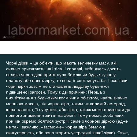
Чорні дірки – це об'єкти, що мають величезну масу, які
сильно притягають інші тіла. І справді, якби якась досить
велика чорна діра притягнула Землю чи будь-яку іншу
планету або навіть зірку, то вона її «поглинула б». І все-таки
чорні дірки зовсім не становлять людству будь-якої
підвищеної загрози. Тому є дві причини: Перша з
них зіткнення з будь-яким космічним об'єктом, навіть значно
меншою масою, ніж чорна діра, таким як великий астероїд,
інша планета, її супутник, або зірка, також може призвести до
повного зникнення життя на Землі. Тому немає особливих
причин окремо боятися зустрічі саме з чорною діркою (адже
не так і важливо, «засмокче» чорна діра Землю в
сингулярність, або вона згорить усередині іншої зірки). Отже,