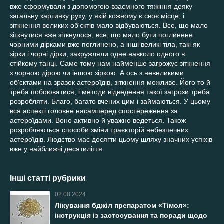
вже сформували з допомогою взаємного тяжіння деяку
загальну картинку руху, у якій кожному є своє місце, і
зіткнення великих об'єктів мало відбуваються. Все, що мало
зіткнутися вже зіткнулося, все, що мало бути поглинене
чорними дірками вже поглинено, а інші великі тіла, такі як
зірки і чорні дірки, закружляли одне навколо одного в
стійкому танці. Саме тому нам найменше загрожує зіткнення
з чорною дірою чи іншою зіркою. А ось з невеликими
об'єктами на зразок астероїдів, зіткнення можливе. Його то й
треба побоюватися, і методи відведення такої загрози треба
розробляти. Благо, багато вчених цим і займаються. У цьому
вся аспекті головне насамперед спостереження за
астероїдами. Воно активно й уважно ведеться. Також
розробляються способи зміни траєкторій небезпечних
астероїдів. Людство має досягти цьому шляху значних успіхів
вже у найближчі десятиліття.
Інші статті рубрики
02.08.2024
Лікування бджіл препаратом «Тімол»:
інструкція із застосування та поради щодо