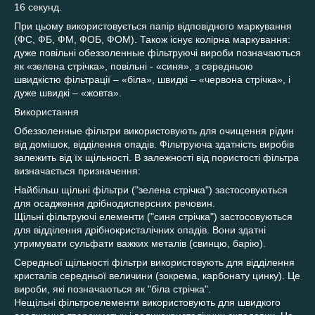
16 секунд.
При цьому використовується папір відповідного маркування
(ФС, ФБ, ФМ, ФОБ, ФОМ). Також існує колірна маркування:
дуже повільні обеззоленные фільтруючі вироби позначаються
як «зелена стрічка», повільні - «синя», з середньою
швидкістю фільтрації – «біла», швидкі – «червона стрічка», і
дуже швидкі – «жовта».
Використання
Обеззоленные фільтри використовують для очищення рідин
від домішок, відділення опадів. Фільтруюча здатність виробів
залежить від їх щільності. В залежності від пористості фільтра
визначається призначення:
Найбільш щільні фільтри ("зелена стрічка") застосовуються
для осадження дрібнодисперсних речовин.
Щільні фільтруючі елементи ("синя стрічка") застосовуються
для відділення дрібнокристалічних опадів. Вони здатні
утримувати сульфати важких металів (свинцю, барію).
Середньої щільності фільтри використовують для відділення
кристалів середньої величини (зокрема, карбонату цинку). Це
вироби, які позначаються як "біла стрічка".
Нещільні фільтроелементи використовують для швидкого