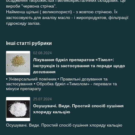
осадження творожистых і великокристалічних складових. Це
вироби "червона стрічка".
Найменш щільні ( великопористі) - з жовтою стрічкою. Їх
застосовують для аналізу масло - і жиропродуктов, фільтрації
гідроксиду заліза.
Інші статті рубрики
02.08.2024
Лікування бджіл препаратом «Тімол»:
інструкція із застосування та поради щодо
дозування
• Універсальний помічник • Правильні дозування та
застосування • Обробка бджіл «Тимолом» - переваги та
мінуси препарату
25.07.2024
Осушувачі. Види. Простий спосіб сушіння
хлориду кальцію
Осушувачі. Види. Простий спосіб сушіння хлориду кальцію