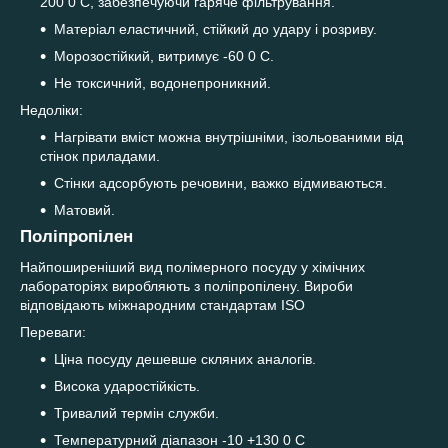
200 0 С, забезпечуючи гаряче фільтрування.
Матеріал еластичний, стійкий до удару і розриву.
Морозостійкий, витримує -60 0 С.
Не токсичний, водонепроникний.
Недоліки:
Нагрівати вміст можна внутрішніми, ізольованими від
стінок приладами.
Стінки адсорбують речовини, важко відмиваються.
Матовий.
Поліпропілен
Найпоширеніший вид полімерного посуду у хімічних
лабораторіях виробляють з поліпропілену. Вироби
відповідають міжнародним стандартам ISO
Переваги:
Ціна посуду дешевше скляних аналогів.
Висока ударостійкість.
Тривалий термін служби.
Температурний діапазон -10 +130 0 С