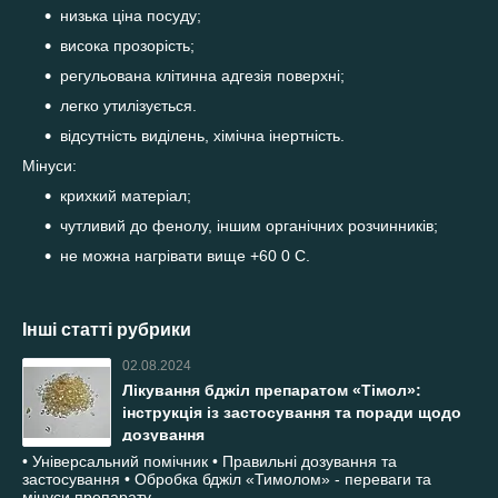
низька ціна посуду;
висока прозорість;
регульована клітинна адгезія поверхні;
легко утилізується.
відсутність виділень, хімічна інертність.
Мінуси:
крихкий матеріал;
чутливий до фенолу, іншим органічних розчинників;
не можна нагрівати вище +60 0 С.
Інші статті рубрики
02.08.2024
Лікування бджіл препаратом «Тімол»:
інструкція із застосування та поради щодо
дозування
• Універсальний помічник • Правильні дозування та
застосування • Обробка бджіл «Тимолом» - переваги та
мінуси препарату