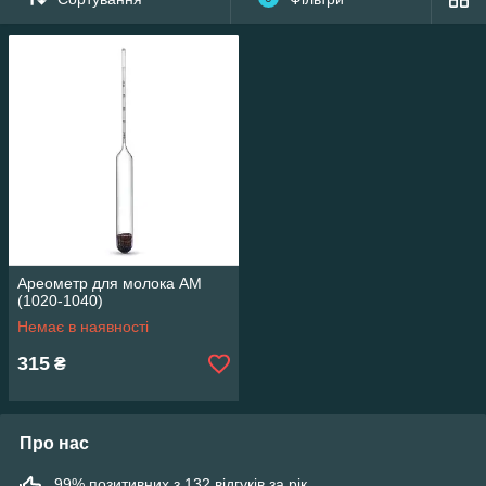
Жирність визначають бутирометром, а за допомогою
ареометра визначають щільність.
Ареометр для молока являє собою скляну трубку, у нижній
частині якого баласт, а верхній - градуювання в кг/см³.
Ареометр для молока АМ
(1020-1040)
Немає в наявності
315
₴
Про нас
99% позитивних з 132 відгуків за рік