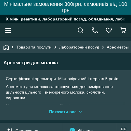
Мінімальне замовлення 300грн, самовивіз від 100
грн
Хімічні реактиви, лабораторний посуд, обладнання, лабора
Товари та послуги
Лабораторний посуд
Ареометры
Ареометри для молока
Сертифіковані ареометри. Міжповірочний інтервал 5 років.
Ареометр для молока застосовується для вимірювання
щільності цільного і знежиреного молока, сколотин,
сироватки.
На кожному молочному комбінаті, молокозаводі чи
приватному цеху з виробництва молочних продуктів має бути
Показати все
лабораторія для контролю якісних характеристик вхідної
сировини та кінцевої продукції. Головними показниками
молока і молочних продуктів є жирність та щільність.
Сортування
0
Фільтри