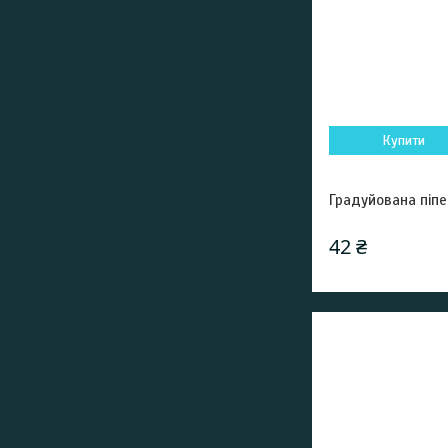
Купити
Градуйована піпе
42 ₴