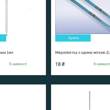
Купити
вана 1мл
Мікропіпетка з однією міткою (Са
18 ₴
В наявності
В наявност