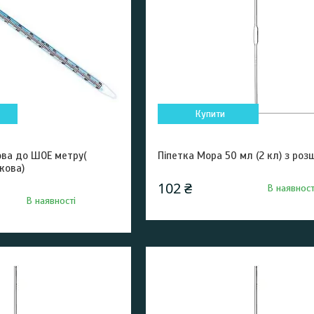
Купити
ова до ШОЕ метру(
Піпетка Мора 50 мл (2 кл) з ро
кова)
102 ₴
В наявност
В наявності