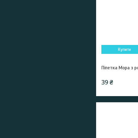
Купити
Піпетка Мора з р
39 ₴