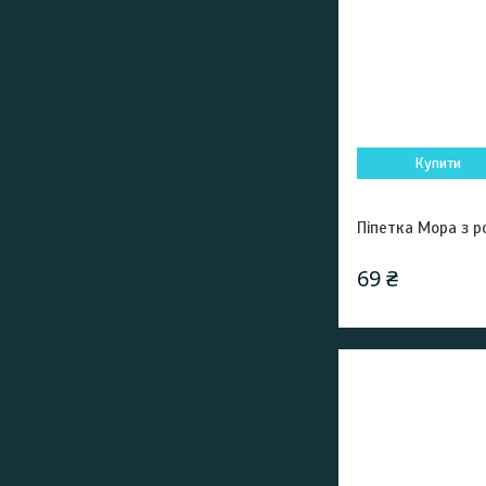
Купити
Піпетка Мора з р
69 ₴