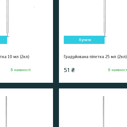
Купити
тка 10 мл (2кл)
Градуйована піпетка 25 мл (2кл)
51 ₴
В наявності
В наявност