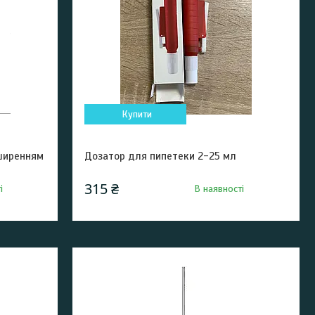
Купити
зширенням
Дозатор для пипетеки 2-25 мл
315 ₴
і
В наявності