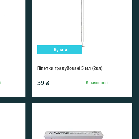
Купити
Піпетки градуйовані 5 мл (2кл)
39 ₴
і
В наявності