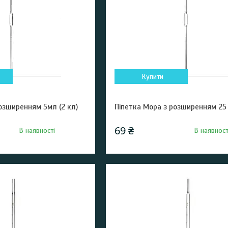
Купити
озширенням 5мл (2 кл)
Піпетка Мора з розширенням 25 
69 ₴
В наявності
В наявност