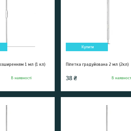
Купити
озширенням 1 мл (1 кл)
Піпетка градуйована 2 мл (2кл)
38 ₴
В наявності
В наявност