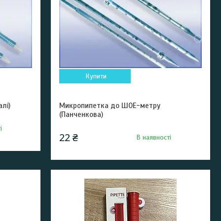
Купити
лі)
Микропипетка до ШОЕ-метру
(Панченкова)
і
22 ₴
В наявності