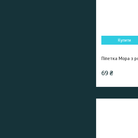
Купити
Піпетка Мора з р
69 ₴