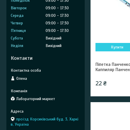
Понеділок
09:00
17:30
Вівторок
09:00
17:30
Середа
09:00
17:30
Четвер
09:00
17:30
Пʼятниця
09:00
17:30
Субота
Вихідний
Неділя
Вихідний
Купити
Контакти
Піпетка Панченк
Каппиляр Панчен
Олена
22 ₴
Лабораторний маркет
проїзд Корсиківський буд. 3, Харкі
в, Україна