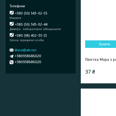
+380 (50) 343-02-55
Марина
+380 (50) 343-02-44
Дмитро , лабораторне обладнання
+380 (98) 402-33-13
Олена, юридичні особи
Купити
khma@ukr.net
+380938686020
Піпетка Мора з р
+380938686020
37 ₴