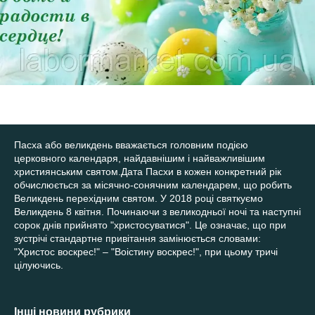
Пасха або великдень вважається головним подією
церковного календаря, найдавнішим і найважливішим
християнським святом.Дата Пасхи в кожен конкретний рік
обчислюється за місячно-сонячним календарем, що робить
Великдень перехідним святом. У 2018 році святкуємо
Великдень 8 квітня. Починаючи з великодньої ночі та наступні
сорок днів прийнято "христосуватися". Це означає, що при
зустрічі стандартне привітання замінюється словами:
"Христос воскрес!" – "Воістину воскрес!", при цьому тричі
цілуючись.
Інші новини рубрики