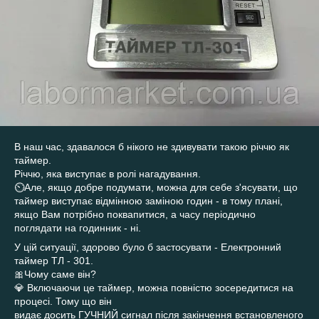
В наш час, здавалося б нікого не здивувати такою річчю як
таймер.
Річчю, яка виступає в ролі нагадування.
⏲️Але, якщо добре подумати, можна для себе з'ясувати, що
таймер виступає відмінною заміною годин - в тому плані,
якщо Вам потрібно поквапитися, а часу періодично
поглядати на годинник - ні.
У цій ситуації, здорово було б застосувати - Електронний
таймер ТЛ - 301.
🎀Чому саме він?
💎 Включаючи це таймер, можна повністю зосередитися на
процесі. Тому що він
видає досить ГУЧНИЙ сигнал після закінчення встановленого