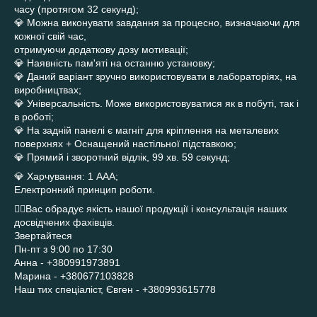
часу (протягом 32 секунд);
💎 Можна виконувати завдання за процесно, визначаючи для
кожної свій час,
отримуючи додаткову дозу мотивації;
💎 Наявність пам'яті на останню установку;
💎 Даний варіант зручно використовувати в лабораторіях, на
виробництвах;
💎 Універсальність. Може використовуватися як в побуті, так і
в роботі;
💎 На задній панелі є магніт для кріплення на металевих
поверхнях + Оснащений настільної підставкою;
💎 Прямий і зворотний відлік, 99 хв. 59 секунд;
💎 Харчування: 1 ААА;
Електронний принцип роботи.
👌🏼Вас обрадує якість нашої продукції і консультація наших
досвідчених фахівців.
Звертайтеся
Пн-пт з 9:00 по 17:30
Анна - +380991973891
Марина - +380677103828
Наш тих спеціаліст, Євген - +380993615778