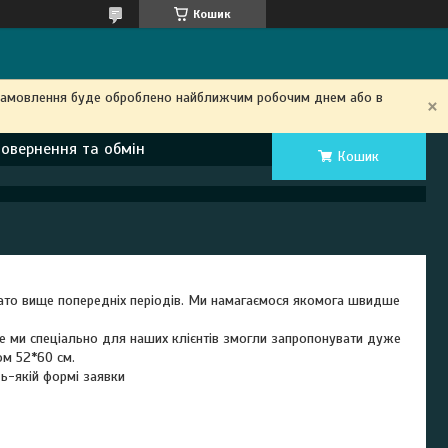
Кошик
замовлення буде оброблено найближчим робочим днем ​​або в
Повернення та обмін
Кошик
гато вище попередніх періодів. Ми намагаємося якомога швидше
але ми спеціально для наших клієнтів змогли запропонувати дуже
ом 52*60 см.
ь-якій формі заявки