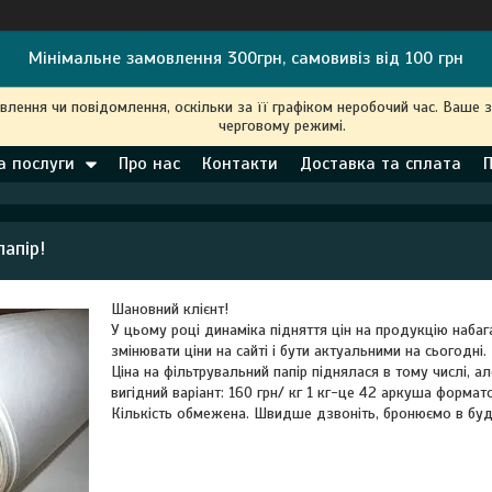
Мінімальне замовлення 300грн, самовивіз від 100 грн
ення чи повідомлення, оскільки за її графіком неробочий час. Ваше 
черговому режимі.
а послуги
Про нас
Контакти
Доставка та сплата
апір!
Шановний клієнт!
У цьому році динаміка підняття цін на продукцію наба
змінювати ціни на сайті і бути актуальними на сьогодні.
Ціна на фільтрувальний папір піднялася в тому числі, 
вигідний варіант: 160 грн/ кг 1 кг-це 42 аркуша формат
Кількість обмежена. Швидше дзвоніть, бронюємо в буд