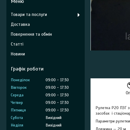
Товари та послуги
Доставка
Повернення та обмін
Статті
Новини
Графік роботи
Понеділок
09:00
17:30
Вівторок
09:00
17:30
О
Середа
09:00
17:30
Четвер
09:00
17:30
Рулетка Р20 ПЗГ з
Пʼятниця
09:00
17:30
засобах і стаціона
Субота
Вихідний
Параметри рулетки
Неділя
Вихідний
Довжина — 20 м