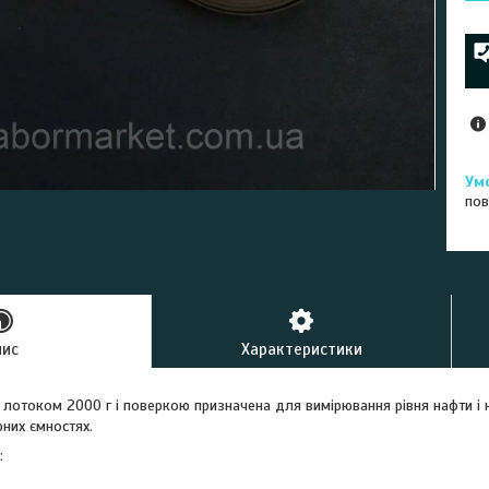
пов
пис
Характеристики
 лотоком 2000 г і поверкою призначена для вимірювання рівня нафти і 
рних ємностях.
: