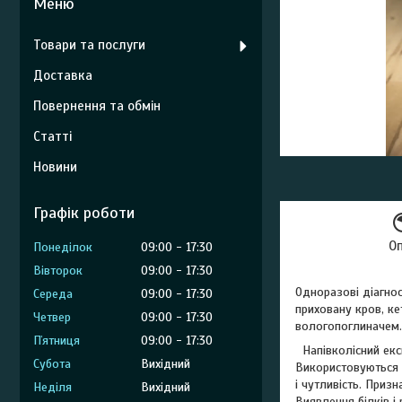
Товари та послуги
Доставка
Повернення та обмін
Статті
Новини
Графік роботи
О
Понеділок
09:00
17:30
Вівторок
09:00
17:30
Одноразові діагнос
Середа
09:00
17:30
приховану кров, кет
Четвер
09:00
17:30
вологопоглиначем.
Пʼятниця
09:00
17:30
Напівколісний екс
Субота
Вихідний
Використовуються я
і чутливість. Призн
Неділя
Вихідний
Виявлення білків 