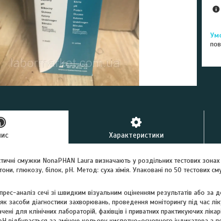
пов
пис
Характеристики
тичні смужки NonaPHAN Laura визначають у роздільних тестових зонах 
они, глюкозу, білок, pH. Метод: суха хімія. Упаковані по 50 тестових см
прес-аналіз сечі зі швидким візуальним оціненням результатів або за
к засоби діагностики захворювань, проведення моніторингу під час лік
ачені для клінічних лабораторій, фахівців і приватних практикуючих лікарі
і pH відбувається за зміною кольору кислотно-основного індикатора з 