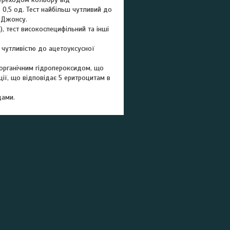
 0,5 од. Тест найбільш чутливий до
с-Джонсу.
, тест високоспецифільний та інші
 чутливістю до ацетоуксусної
 органічним гідропероксидом, що
ції, що відповідає 5 еритроцитам в
дами.