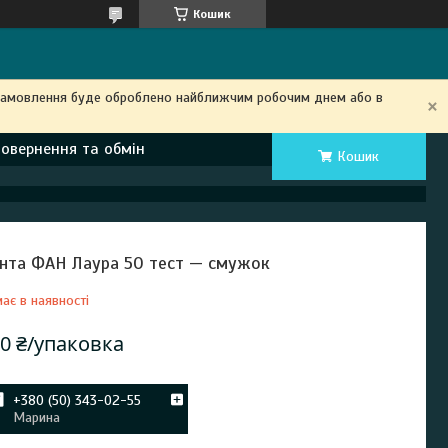
Кошик
замовлення буде оброблено найближчим робочим днем ​​або в
Повернення та обмін
Кошик
нта ФАН Лаура 50 тест — смужок
ає в наявності
0 ₴/упаковка
+380 (50) 343-02-55
Марина