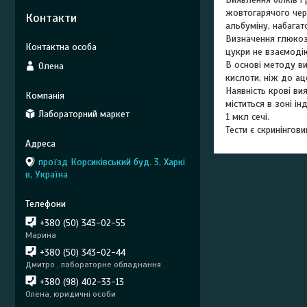
жовтогарячого чере
Контакти
альбуміну, набагат
Визначення глюкози
цукри не взаємодію
В основі методу ви
Олена
кислоти, ніж до ац
Наявність крові ви
міститься в зоні і
Лабораторний маркет
1 мкл сечі.
Тести є скринінгов
проїзд Корсиківський буд. 3, Харкі
в, Україна
+380 (50) 343-02-55
Марина
+380 (50) 343-02-44
Дмитро , лабораторне обладнання
+380 (98) 402-33-13
Олена, юридичні особи