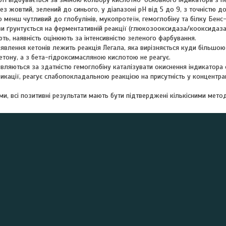
з жовтий, зелений до синього, у діапазоні pH від 5 до 9, з точністю до
о менш чутливий до глобулінів, мукопротеїн, гемоглобіну та білку Бен
 ґрунтується на ферментативній реакції (глюкозооксидаза/кооксидаза)
ть, наявність оцінюють за інтенсивністю зеленого фарбування.
явлення кетонів лежить реакція Легала, яка вирізняється куди більшою
етону, а з бета-гідроксимасляною кислотою не реагує.
являються за здатністю гемоглобіну каталізувати окиснення індикатора
ндикації, реагує слабопокладальною реакцією на присутність у концентра
ими, всі позитивні результати мають бути підтверджені кількісними мето