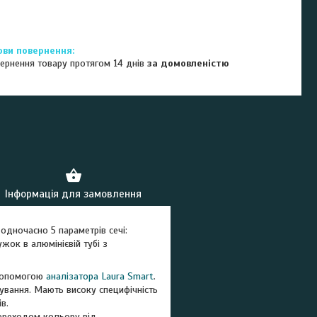
ернення товару протягом 14 днів
за домовленістю
Інформація для замовлення
одночасно 5 параметрів сечі:
ужок в алюмінієвій тубі з
 допомогою
аналізатора Laura Smart
.
ування. Мають високу специфічність
в.
переходом кольору від