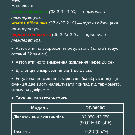
Наприклад:
зелена підсвітка
(32.0-37.3 °C) — нормальна
температура;
жовта підсвітка
(37.4-37.9 °C) — трохи підвищена
температура;
червона підсвітка
(38.0-43.0 °C) — критична
температура.
Автоматичне збереження результатів (запам'ятовує
останні 32 заміри).
Автоматичного вимкнення живлення через 20 сек.
Дистанція вимірювання від 1 до 15 см.
Регулювання різниці вимірювань (калібрування), ця
функція дає змогу налаштувати прилад під термометр,
якому ви довіряєте.
Технічні характеристики
Модель
DT-8809C
Діапазон вимірювань тіла
32,0℃~43,0℃
(90,0℉~109,4℉)
Точність
±0,2℃(0,4℉)