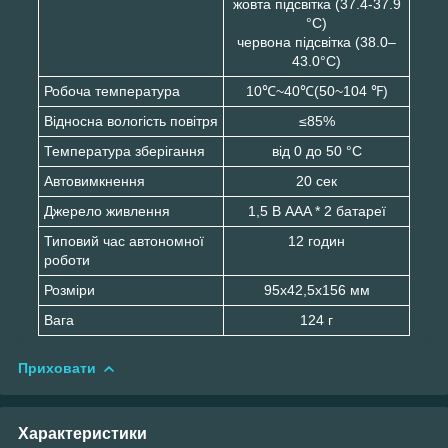
жовта підсвітка (37.4-37.9
°C)
червона підсвітка (38.0–
43.0°C)
Робоча температура
10℃~40℃(50~104 ℉)
Відносна вологість повітря
≤85%
Температура зберігання
від 0 до 50 °C
Автовимкнення
20 сек
Джерело живлення
1,5 В AAA * 2 батареї
Типовий час автономної
12 годин
роботи
Розміри
95х42,5х156 мм
Вага
124 г
Приховати
Характеристики