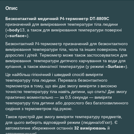
Опис
Безконтактний медичний ІЧ-термометр
DT-8809
C
призначений для вимірювання температури тіла людини
(«
body
13, а також для вимірювання температури поверхні
(«
surface
»).
Безконтактний ІЧ-термометр призначений для безконтактного
вимірювання температури тіла, чола та інших поверхонь тіла
дорослих і дітей. Термометр може також застосовуватися для
вимірювання температури дитячого харчування та води для
купання, а також кімнатної температури (у режимі «
Surface
»).
Це найбільш гігієнічний і швидкий спосіб виміряти
температуру тіла людини. Перевага безконтактного
термометра в тому, що він дає змогу виміряти з високою
точністю температуру тіла навіть дитини, що спить! Дає змогу
практично моментально — за 0,5 секунди — виміряти
температуру тіла дитини або дорослого без багатохвилинного
сидіння з термометром під рукою.
Також пристрій дає змогу виміряти температуру предметів,
для цього виберіть відповідний режим (людина/об'єкт). Є
автоматичне збереження останніх
32 вимірювань
й
автовимкнення!