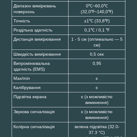
Діапазон вимірювань
0℃~60,0℃
поверхонь
(32,0℉~140,0℉)
Точність
±1℃ (33,8℉)
Роздільна здатність
0,1℃ / 0,1 ℉
Дистанція вимірювання
1 - 5 см (оптимально — 5
см)
Швидкість вимірювання
0,5 сек
Випромінювальна
0,95
здатність (EMS)
Max/min
є
Калібрування
є
Підсвітка екрана
є (з можливістю
вимкнення)
Звукова сигналізація
є (з можливістю
вимкнення)
Колірна сигналізація
зелена підсвітка (32.0-
37.3 °C)