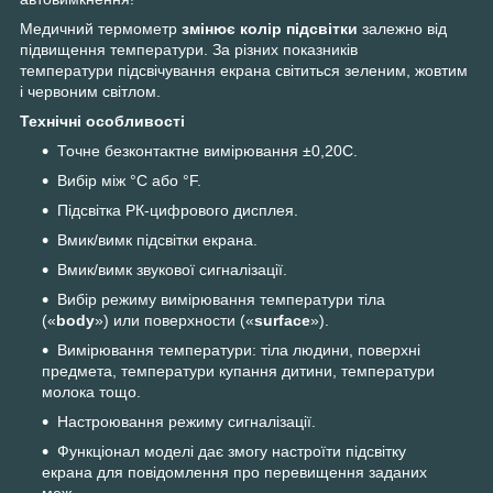
Медичний термометр
змінює колір підсвітки
залежно від
підвищення температури. За різних показників
температури підсвічування екрана світиться зеленим, жовтим
і червоним світлом.
Технічні особливості
Точне безконтактне вимірювання ±0,2
0
С.
Вибір між °C або °F.
Підсвітка РК-цифрового дисплея.
Вмик/вимк підсвітки екрана.
Вмик/вимк звукової сигналізації.
Вибір режиму вимірювання температури тіла
(«
body
») или поверхности («
surface
»).
Вимірювання температури: тіла людини, поверхні
предмета, температури купання дитини, температури
молока тощо.
Настроювання режиму сигналізації.
Функціонал моделі дає змогу настроїти підсвітку
екрана для повідомлення про перевищення заданих
меж.