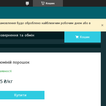
Кошик
замовлення буде оброблено найближчим робочим днем ​​або в
Повернення та обмін
Кошик
юміній порошок
аявності
5 ₴/кг
Купити