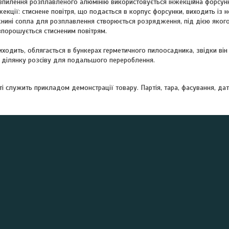
зпилення розплавленого алюмінію використовується інжекційна форсунк
екції: стиснене повітря, що подається в корпус форсунки, виходить із 
нині сопла для розплавлення створюється розрядження, під дією якого
озпорошується стисненим повітрям.
ходить, облягається в бункерах герметичного пилоосадника, звідки він
а ділянку розсіву для подальшого перероблення.
ті служить прикладом демонстрації товару. Партія, тара, фасування, д