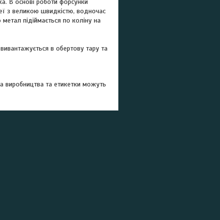
а. В основі роботи форсунки
неї з великою швидкістю, водночас
 метал підіймається по коліну на
 вивантажується в обертову тару та
ата виробництва та етикетки можуть