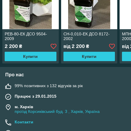
РЕВ-80-ЕК ДСО 9504-
СН-0,010-ЕК ДСО 8172-
МПН
2009
2002
200
2 200
2 200
₴
від
₴
від
Купити
Купити
Про нас
99% позитивних з 132 відгуків за рік
Працює з 29.01.2015
м. Харків
проїзд Корсиківський буд. 3 , Харків, Україна
Контакти