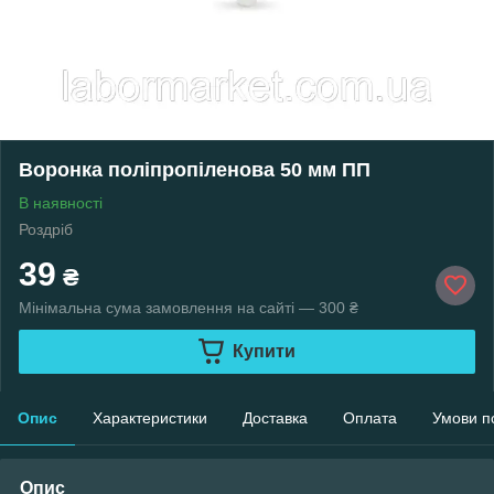
Воронка поліпропіленова 50 мм ПП
В наявності
Роздріб
39
₴
Мінімальна сума замовлення на сайті — 300 ₴
Купити
Опис
Характеристики
Доставка
Оплата
Умови п
Опис