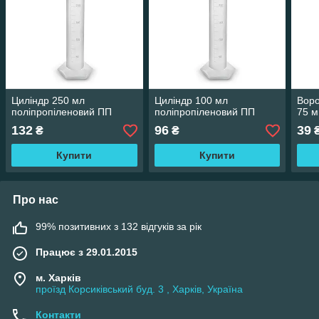
Циліндр 250 мл
Циліндр 100 мл
Воро
поліпропіленовий ПП
поліпропіленовий ПП
75 
132
96
39
₴
₴
Купити
Купити
Про нас
99% позитивних з 132 відгуків за рік
Працює з 29.01.2015
м. Харків
проїзд Корсиківський буд. 3 , Харків, Україна
Контакти