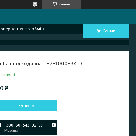
Кошик
Повернення та обмін
Кошик
лба плоскодонна П-2-1000-34 ТС
аявності
0 ₴
Купити
+380 (50) 343-02-55
Марина