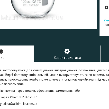
пов
пис
Характеристики
застосовується для фільтрування, випаровування, розганяння, дистиляці
х. Виріб багатофункціональний, може використовуватися як окремо, та
клад, плоскодонна колба може слугувати судиною-приймачем під час пе
коякісного скла.
цію можна через кошик, оформивши замовлення або:
 через Viber: 0932612527
у: alina@allhim-kh.com.ua