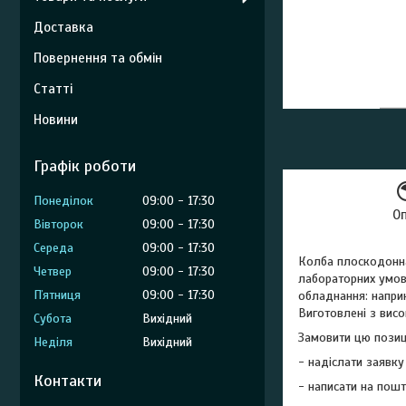
Доставка
Повернення та обмін
Статті
Новини
Графік роботи
Понеділок
09:00
17:30
О
Вівторок
09:00
17:30
Середа
09:00
17:30
Колба плоскодонна 
Четвер
09:00
17:30
лабораторних умова
Пʼятниця
09:00
17:30
обладнання: напри
Виготовлені з висо
Субота
Вихідний
Замовити цю пози
Неділя
Вихідний
- надіслати заявку
Контакти
- написати на пошт