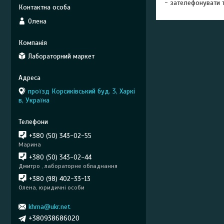
- зателефонувати т
Олена
Лабораторний маркет
проїзд Корсиківський буд. 3, Харкі
в, Україна
+380 (50) 343-02-55
Марина
+380 (50) 343-02-44
Дмитро , лабораторне обладнання
+380 (98) 402-33-13
Олена, юридичні особи
khma@ukr.net
+380938686020