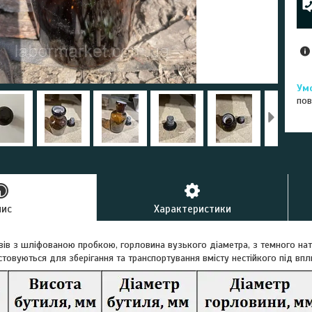
пов
пис
Характеристики
ів з шліфованою пробкою, горловина вузького діаметра, з темного натр
стовуються для зберігання та транспортування вмісту нестійкого під вп