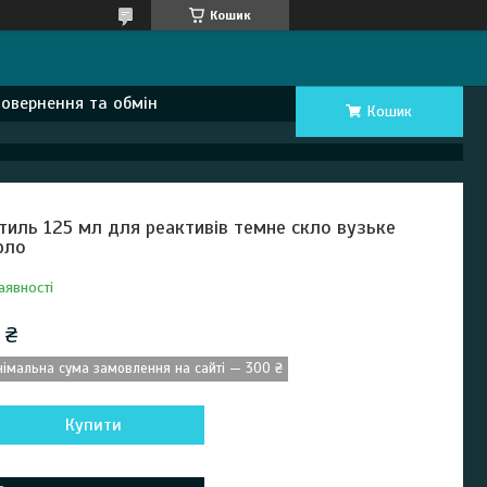
Кошик
Повернення та обмін
Кошик
тиль 125 мл для реактивів темне скло вузьке
рло
аявності
 ₴
німальна сума замовлення на сайті — 300 ₴
Купити