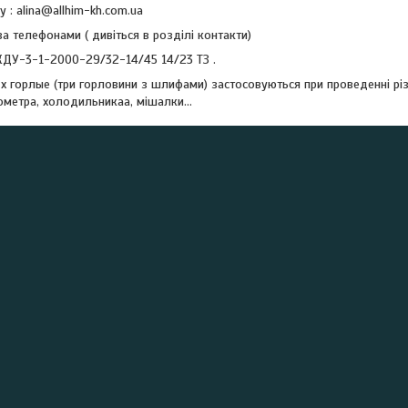
у : alina@allhim-kh.com.ua
а телефонами ( дивіться в розділі контакти)
КДУ-3-1-2000-29/32-14/45 14/23 ТЗ .
 горлые (три горловини з шлифами) застосовуються при проведенні різн
метра, холодильникаа, мішалки...