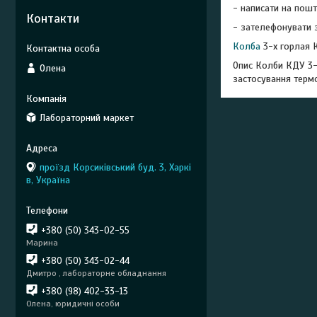
- написати на пошт
Контакти
- зателефонувати з
Колба
3-х горлая 
Опис Колби КДУ 3-х
Олена
застосування термо
Лабораторний маркет
проїзд Корсиківський буд. 3, Харкі
в, Україна
+380 (50) 343-02-55
Марина
+380 (50) 343-02-44
Дмитро , лабораторне обладнання
+380 (98) 402-33-13
Олена, юридичні особи