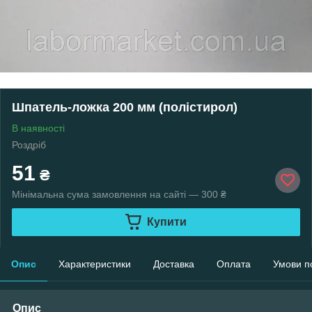
Шпатель-ложка 200 мм (полістирол)
В наявності
Роздріб
51
₴
Мінімальна сума замовлення на сайті — 300 ₴
Купити
Опис
Характеристики
Доставка
Оплата
Умови п
Опис