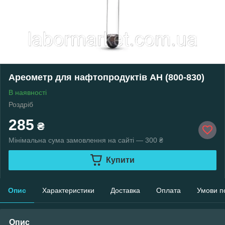
Ареометр для нафтопродуктів АН (800-830)
В наявності
Роздріб
285
₴
Мінімальна сума замовлення на сайті — 300 ₴
Купити
Опис
Характеристики
Доставка
Оплата
Умови п
Опис