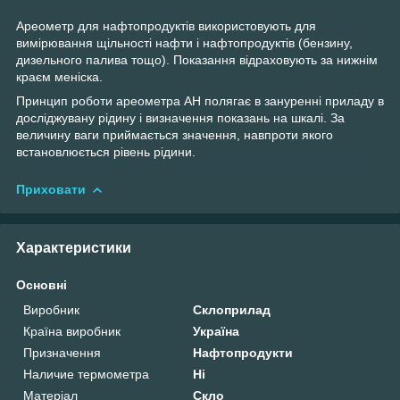
Ареометр для нафтопродуктів використовують для
вимірювання щільності нафти і нафтопродуктів (бензину,
дизельного палива тощо). Показання відраховують за нижнім
краєм меніска.
Принцип роботи ареометра АН полягає в зануренні приладу в
досліджувану рідину і визначення показань на шкалі. За
величину ваги приймається значення, навпроти якого
встановлюється рівень рідини.
Приховати
Характеристики
Основні
Виробник
Склоприлад
Країна виробник
Україна
Призначення
Нафтопродукти
Наличие термометра
Ні
Матеріал
Скло