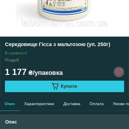
Середовище Гісса з мальтозою (уп. 250г)
В наявності
Роздріб
1 177
₴/упаковка
Купити
Опис
Характеристики
Доставка
Оплата
Умови п
Опис