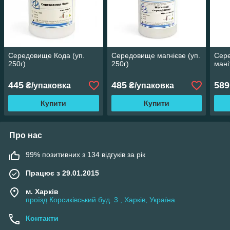
Середовище Кода (уп.
Середовище магнієве (уп.
Сере
250г)
250г)
мані
445
485
589
₴/упаковка
₴/упаковка
Купити
Купити
Про нас
99% позитивних з 134 відгуків за рік
Працює з 29.01.2015
м. Харків
проїзд Корсиківський буд. 3 , Харків, Україна
Контакти