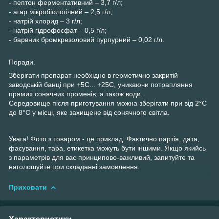
- пептон ферментативний – 3,7 г/л;
- агар мікробіологічний – 2,5 г/л;
- натрій хлорид – 3 г/л;
- натрій гідрофосфат – 0,5 г/л;
- барвник бромкрезоловий пурпурний – 0,02 г/л.
Поради.
Зберігати препарат необхідно в герметично закритій
заводській банці при +5С... +25С, уникаючи потрапляння
прямих сонячних променів, а також води.
Середовище після приготування можна зберігати при від 2°С
до 8°С у місці, яке захищене від сонячного світла.
Увага! Фото з товаром - це приклад. Фактично партія, дата,
фасування, тара, етикетка можуть бути іншими. Якщо якийсь
з параметрів для вас принципово-важливий, запитуйте та
наголошуйте при складанні замовлення.
Приховати