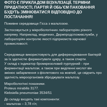
ФОТО Є ПРИКЛАДОМ ВІЗУАЛІЗАЦІЇ, ТЕРМІНИ
ПРИДАТНОСТІ, ПАРТІЯ Й ОБЬ'ЄМ ПАКОВАННЯ
БУДУТЬ ЗМІНЮВАТИСЯ ВІДПОВІДНО ДО
ПОСТАЧАННЯ!
Поживне середовище Гісса з мальтозою.
Застосовується у мікробіологічних лабораторіях різного
напряму. Наприклад, медичних, Держпродспоживслужби, у
лабораторіях контролю якості підприємств харчової
промисловості.
Середовище використовують для диференціювання бактерій
за їх здатністю ферментувати цукру, а також спирти.
У складі є індикатор бромкрезоловий пурпурний - при
ферментації мальтози, а також при виділенні кислот він
змінює забарвлення з фіолетового на жовтий, це свідчить про
здатність мікроорганізмів зброджувати мальтозу.
Мікробіологічні показники.
Proteus mirabilis 3177.
Klebsiella pneumoniae 3534/51
До складу входять такі компоненти:
- мальтоза – 3,78 г/л;