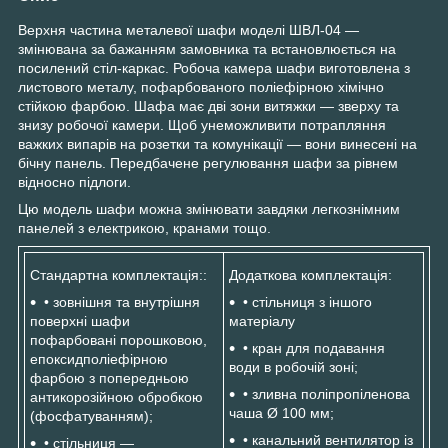
Верхня частина металевої шафи моделі ШВЛ-04 —
змінювана за бажанням замовника та встановлюється на
посилений стіл-каркас. Робоча камера шафи виготовлена з
листового металу, пофарбованого поліефірною хімічно
стійкою фарбою. Шафа має дві зони витяжки — зверху та
знизу робочої камери. Щоб унеможливити потрапляння
важких випарів на розетки та комунікації — вони винесені на
бічну панель. Передбачене регулювання шафи за рівнем
відносно підлоги.
Цю модель шафи можна змінювати завдяки легкознімним
панелей з електрикою, кранами тощо.
Стандартна комплектація::
Додаткова комплектація:
• зовнішня та внутрішня
• стільниця з іншого
поверхні шафи
матеріалу
пофарбовані порошковою,
• кран для подавання
епоксидполіефірною
води в робочій зоні;
фарбою з попередньою
• зливна поліпропіленова
антикорозійною обробкою
чаша Ø 100 мм;
(фосфатуванням);
• канальний вентилятор із
• стільниця —