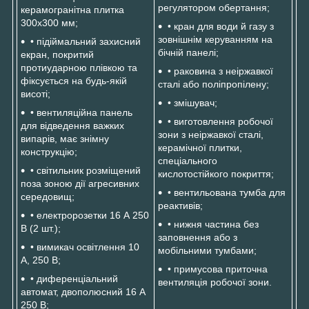
регулятором обертання;
керамогранітна плитка
300х300 мм;
• кран для води й газу з
зовнішнім керуванням на
• підіймальний захисний
бічній панелі;
екран, покритий
протиударною плівкою та
• раковина з неіржавкої
фіксується на будь-якій
сталі або поліпропілену;
висоті;
• змішувач;
• вентиляційна панель
• виготовлення робочої
для відведення важких
зони з неіржавкої сталі,
випарів, має знімну
керамічної плитки,
конструкцію;
спеціального
• світильник розміщений
кислотостійкого покриття;
поза зоною дії агресивних
• вентильована тумба для
середовищ;
реактивів;
• електророзетки 16 А 250
• нижня частина без
В (2 шт.);
заповнення або з
• вимикач освітлення 10
мобільними тумбами;
А, 250 В;
• примусова приточна
• диференціальний
вентиляція робочої зони.
автомат, двополюсний 16 А
250 В;