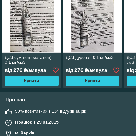
ДСЗ сумітіон (метатіон)
ДСЗ дурсбан 0,1 мг/см3
ДСЗ 
0,1 мг/см3
см3
276
276
від
₴/ампула
від
₴/ампула
від
Купити
Купити
Про нас
99% позитивних з 134 відгуків за рік
Працює з 29.01.2015
м. Харків