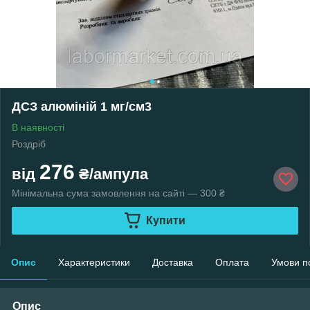
ДСЗ алюміній 1 мг/см3
В наявності
Роздріб
276
від
₴/ампула
Мінімальна сума замовлення на сайті — 300 ₴
Купити
Опис
Характеристики
Доставка
Оплата
Умови п
Опис