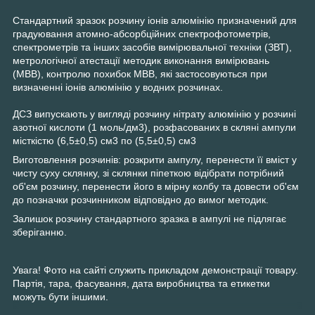
Стандартний зразок розчину іонів алюмінію призначений для
градуювання атомно-абсорбційних спектрофотометрів,
спектрометрів та інших засобів вимірювальної техніки (ЗВТ),
метрологічної атестації методик виконання вимірювань
(МВВ), контролю похибок МВВ, які застосовуються при
визначенні іонів алюмінію у водних розчинах.
ДСЗ випускають у вигляді розчину нітрату алюмінію у розчині
азотної кислоти (1 моль/дм3), розфасованих в скляні ампули
місткістю (6,5±0,5) см3 по (5,5±0,5) см3
Виготовлення розчинів: розкрити ампулу, перенести її вміст у
чисту суху склянку, зі склянки піпеткою відібрати потрібний
об'єм розчину, перенести його в мірну колбу та довести об'єм
до позначки розчинником відповідно до вимог методик.
Залишок розчину стандартного зразка в ампулі не підлягає
зберіганню.
Увага! Фото на сайті служить прикладом демонстрації товару.
Партія, тара, фасування, дата виробництва та етикетки
можуть бути іншими.