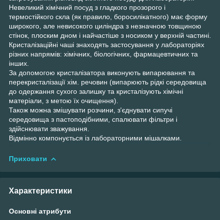
Невеликий хімічний посуд з гладкого прозорого і
термостійкого скла (як правило, боросилікатного) має форму
широкого, але невисокого циліндра з незначною товщиною
стінок, плоским дном і найчастіше з носиком у верхній частині.
Кристалізаційні чаші знаходять застосування у лабораторіях
різних напрямів: хімічних, біологічних, фармацевтичних та
інших.
За допомогою кристалізатора виконують випарювання та
перекристалізації хім. речовин (випарюють рідкі середовища
до одержання сухого залишку та кристалізують хімічні
матеріали, з метою їх очищення).
Також можна змішувати розчини, з'єднувати сипучі
середовища з пастоподібними, спалювати фільтри і
здійснювати зважування.
Відмінно компонується із лабораторними мішалками.
Приховати
Характеристики
Основні атрибути