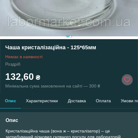
Чаша кристалізаційна - 125*65мм
Немає в наявності
Роздріб
132,60
₴
Мінімальна сума замовлення на сайті — 300 ₴
Опис
Характеристики
Доставка
Оплата
Умови п
Опис
Кристалізаційна чаша (вона ж – кристалізатор) – це
затребуваний різновид скляного посуду для лабораторій.