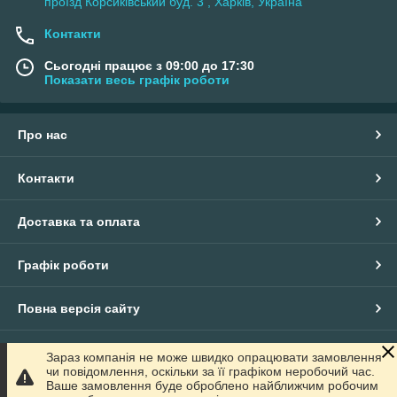
проїзд Корсиківський буд. 3 , Харків, Україна
Контакти
Сьогодні працює з 09:00 до 17:30
Показати весь графік роботи
Про нас
Контакти
Доставка та оплата
Графік роботи
Повна версія сайту
Сайт створено на маркетплейсі
Prom.ua
Зараз компанія не може швидко опрацювати замовлення
чи повідомлення, оскільки за її графіком неробочий час.
Ваше замовлення буде оброблено найближчим робочим
Політика конфіденційності