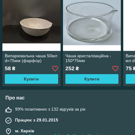
Випарювальна чаша 50мл
Чаша кристалізаційна -
Вип
d=75мм (фарфор)
150*75мм
мл 
58
252
75
₴
₴
Купити
Купити
Про нас
99% позитивних з 132 відгуків за рік
Працює з 29.01.2015
м. Харків