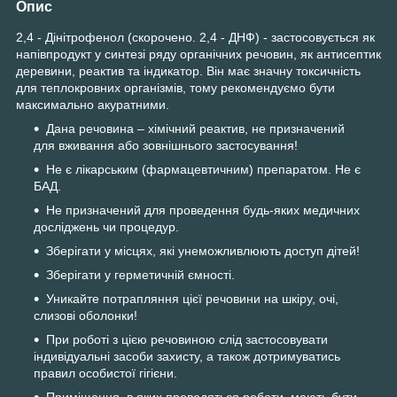
Опис
2,4 - Дінітрофенол (скорочено. 2,4 - ДНФ) - застосовується як
напівпродукт у синтезі ряду органічних речовин, як антисептик
деревини, реактив та індикатор. Він має значну токсичність
для теплокровних організмів, тому рекомендуємо бути
максимально акуратними.
Дана речовина – хімічний реактив, не призначений
для вживання або зовнішнього застосування!
Не є лікарським (фармацевтичним) препаратом. Не є
БАД.
Не призначений для проведення будь-яких медичних
досліджень чи процедур.
Зберігати у місцях, які унеможливлюють доступ дітей!
Зберігати у герметичній ємності.
Уникайте потрапляння цієї речовини на шкіру, очі,
слизові оболонки!
При роботі з цією речовиною слід застосовувати
індивідуальні засоби захисту, а також дотримуватись
правил особистої гігієни.
Приміщення, в яких проводяться роботи, мають бути