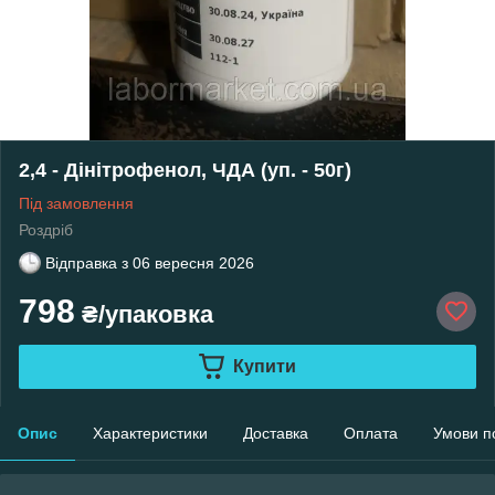
2,4 - Дінітрофенол, ЧДА (уп. - 50г)
Під замовлення
Роздріб
Відправка з
06 вересня 2026
798
₴/упаковка
Купити
Опис
Характеристики
Доставка
Оплата
Умови п