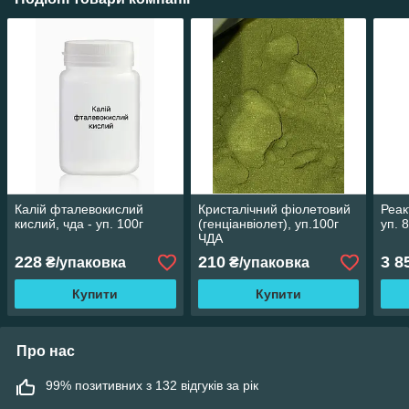
Калій фталевокислий
Кристалічний фіолетовий
Реак
кислий, чда - уп. 100г
(генціанвіолет), уп.100г
уп. 
ЧДА
228
210
3 8
₴/упаковка
₴/упаковка
Купити
Купити
Про нас
99% позитивних з 132 відгуків за рік