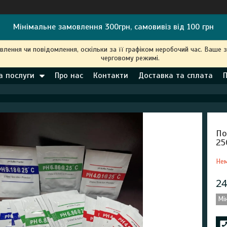
Мінімальне замовлення 300грн, самовивіз від 100 грн
ення чи повідомлення, оскільки за її графіком неробочий час. Ваше 
черговому режимі.
а послуги
Про нас
Контакти
Доставка та сплата
По
25
Нем
24
Мі