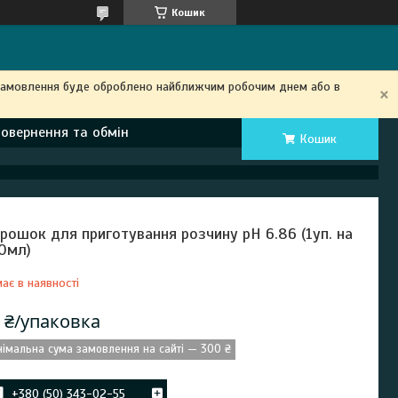
Кошик
замовлення буде оброблено найближчим робочим днем ​​або в
Повернення та обмін
Кошик
рошок для приготування розчину рН 6.86 (1уп. на
0мл)
ає в наявності
 ₴/упаковка
німальна сума замовлення на сайті — 300 ₴
+380 (50) 343-02-55