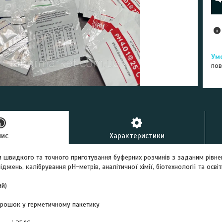
пов
пис
Характеристики
 швидкого та точного приготування буферних розчинів з заданим рівне
жень, калібрування pH-метрів, аналітичної хімії, біотехнології та освітн
ий)
порошок у герметичному пакетику