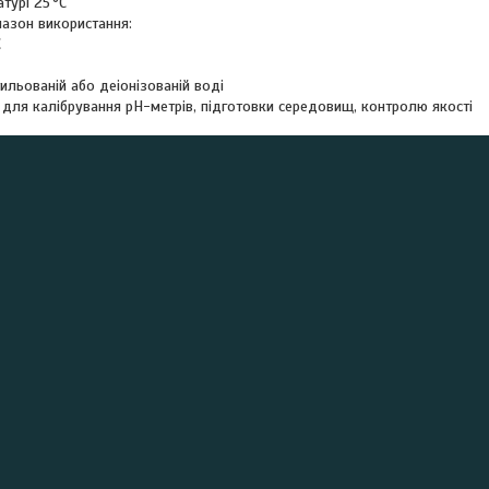
турі 25 °C
пазон використання:
C
ильованій або деіонізованій воді
 для калібрування pH-метрів, підготовки середовищ, контролю якості