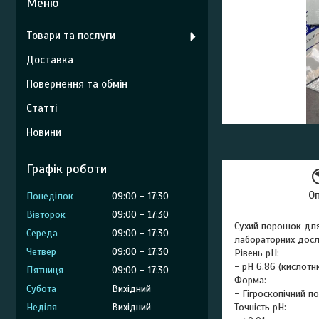
Товари та послуги
Доставка
Повернення та обмін
Статті
Новини
Графік роботи
О
Понеділок
09:00
17:30
Вівторок
09:00
17:30
Сухий порошок для
Середа
09:00
17:30
лабораторних дослід
Четвер
09:00
17:30
Рівень рН:
- pH 6.86 (кислотн
Пʼятниця
09:00
17:30
Форма:
Субота
Вихідний
- Гігроскопічний 
Неділя
Вихідний
Точність pH: