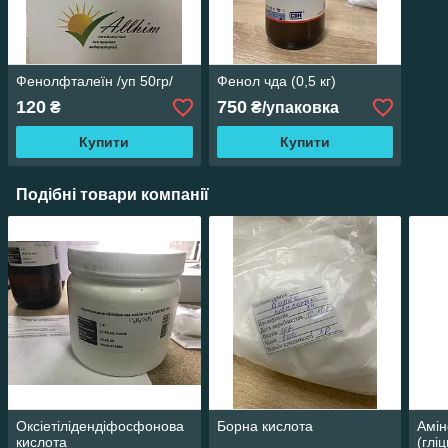
Фенолфталеїн /уп 50гр/
Фенол чда (0,5 кг)
120
750
₴
₴/упаковка
Купити
Купити
Подібні товари компанії
Оксіетілідендіфосфонова
Борна кислота
Амін
кислота
(глі