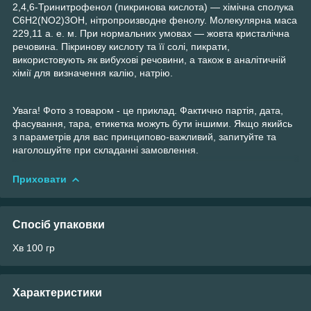
2,4,6-Тринитрофенол (пикринова кислота) — хімічна сполука
C
6
H
2
(NO
2
)
3
OH, нітропроизводне фенолу. Молекулярна маса
229,11 а. е. м. При нормальних умовах — жовта кристалічна
речовина. Пікринову кислоту та її солі, пикрати,
використовують як вибухові речовини, а також в аналітичній
хімії для визначення калію, натрію.
Увага! Фото з товаром - це приклад. Фактично партія, дата,
фасування, тара, етикетка можуть бути іншими. Якщо якийсь
з параметрів для вас принципово-важливий, запитуйте та
наголошуйте при складанні замовлення.
Приховати
Спосіб упаковки
Хв 100 гр
Характеристики