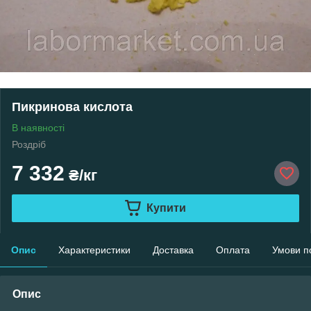
Пикринова кислота
В наявності
Роздріб
7 332
₴/кг
Купити
Опис
Характеристики
Доставка
Оплата
Умови п
Опис