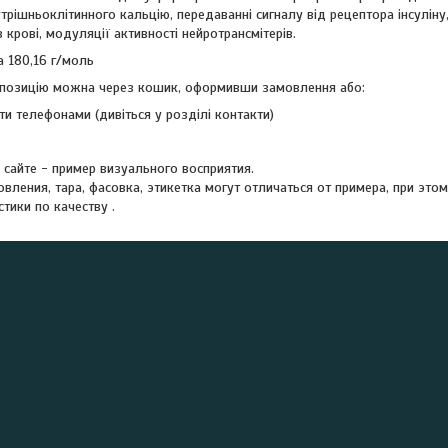
нутрішньоклітинного кальцію, передаванні сигналу від рецептора інсулін
в крові, модуляції активності нейротрансмітерів.
 180,16 г/моль
позицію можна через кошик, оформивши замовлення або:
и телефонами (дивіться у розділі контакти)
 сайте - пример визуального восприятия.
овления, тара, фасовка, этикетка могут отличаться от примера, при это
стики по качеству .