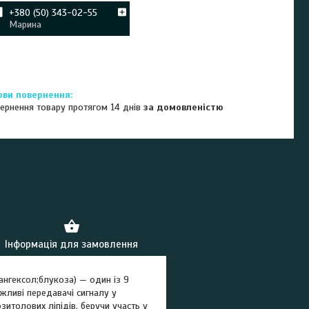
+380 (50) 343-02-55
Марина
ернення товару протягом 14 днів
за домовленістю
Інформація для замовлення
ангексол;блукоза) — один із 9
ажливі передавачі сигналу у
зитолових ліпідів, беручи участь у