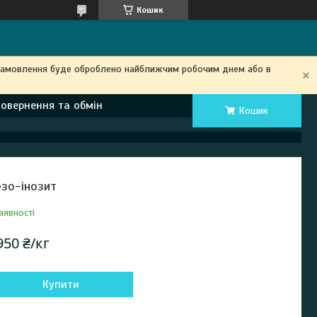
Кошик
замовлення буде оброблено найближчим робочим днем ​​або в
Повернення та обмін
Кошик
зо-інозит
аявності
950 ₴/кг
Купити