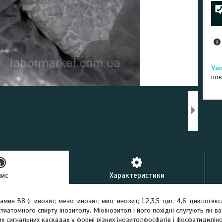
пов
пис
Характеристики
мин B8 (i-инозит; мезо-инозит; мио-инозит; 1,2,3,5-цис-4,6-циклогекс
тиатомного спирту інозитолу. Міоінозитол і його похідні слугують як в
х сигнальних каскадах у формі різних інозитолфосфатів і фосфатидиліно