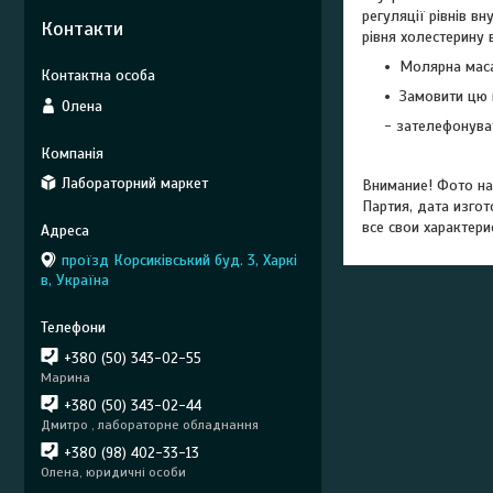
регуляції рівнів в
Контакти
рівня холестерину 
Молярна маса
Замовити цю 
Олена
- зателефонуват
Лабораторний маркет
Внимание! Фото на
Партия, дата изгот
все свои характери
проїзд Корсиківський буд. 3, Харкі
в, Україна
+380 (50) 343-02-55
Марина
+380 (50) 343-02-44
Дмитро , лабораторне обладнання
+380 (98) 402-33-13
Олена, юридичні особи