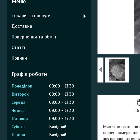
Товари та послуги
Доставка
Повернення та обмін
Статті
Новини
Графік роботи
Понеділок
09:00
17:30
Вівторок
09:00
17:30
Середа
09:00
17:30
Четвер
09:00
17:30
О
Пʼятниця
09:00
17:30
Субота
Вихідний
Мио-инозитол, вита
стереоізомерів шес
Неділя
Вихідний
внутрішньоклітинни