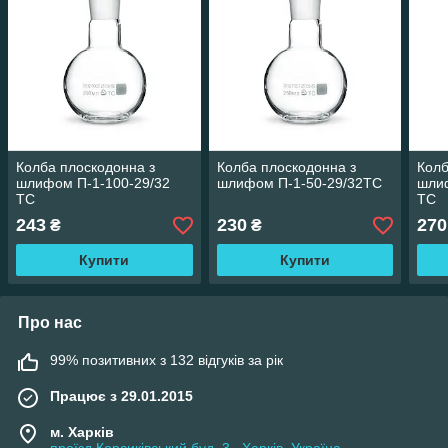
Колба плоскодонна з
Колба плоскодонна з
Колб
шлифом П-1-100-29/32
шлифом П-1-50-29/32ТС
шли
ТС
ТС
243
230
270
₴
₴
Купити
Купити
Про нас
99% позитивних з 132 відгуків за рік
Працює з 29.01.2015
м. Харків