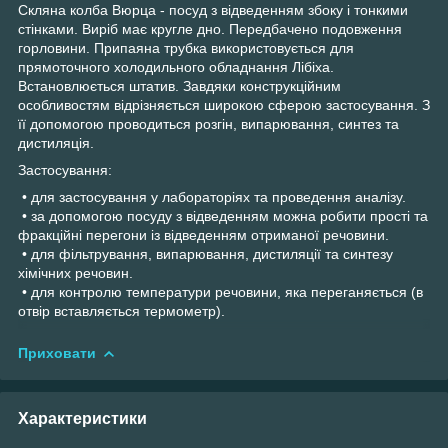
Скляна колба Вюрца - посуд з відведенням збоку і тонкими
стінками. Виріб має кругле дно. Передбачено подовження
горловини. Припаяна трубка використовується для
прямоточного холодильного обладнання Лібіха.
Встановлюється штатив. Завдяки конструкційним
особливостям відрізняється широкою сферою застосування. З
її допомогою проводиться розгін, випарювання, синтез та
дистиляція.
Застосування:
• для застосування у лабораторіях та проведення аналізу.
• за допомогою посуду з відведенням можна робити прості та
фракційні перегони із відведенням отриманої речовини.
• для фільтрування, випарювання, дистиляції та синтезу
хімічних речовин.
• для контролю температури речовини, яка переганяється (в
отвір вставляється термометр).
Приховати
Характеристики