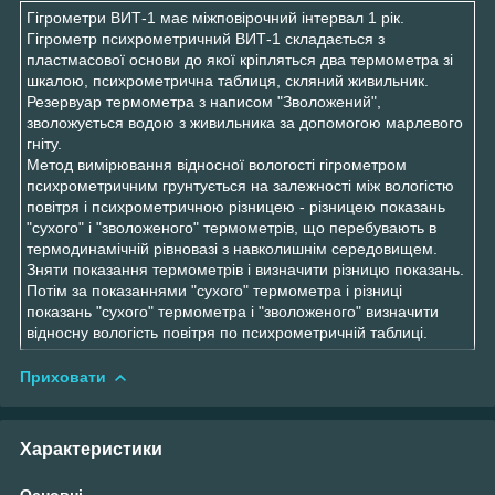
Гігрометри ВИТ-1 має міжповірочний інтервал 1 рік.
Гігрометр психрометричний ВИТ-1 складається з
пластмасової основи до якої кріпляться два термометра зі
шкалою, психрометрична таблиця, скляний живильник.
Резервуар термометра з написом "Зволожений",
зволожується водою з живильника за допомогою марлевого
гніту.
Метод вимірювання відносної вологості гігрометром
психрометричним грунтується на залежності між вологістю
повітря і психрометричною різницею - різницею показань
"сухого" і "зволоженого" термометрів, що перебувають в
термодинамічній рівновазі з навколишнім середовищем.
Зняти показання термометрів і визначити різницю показань.
Потім за показаннями "сухого" термометра і різниці
показань "сухого" термометра і "зволоженого" визначити
відносну вологість повітря по психрометричній таблиці.
Приховати
Характеристики
Основні