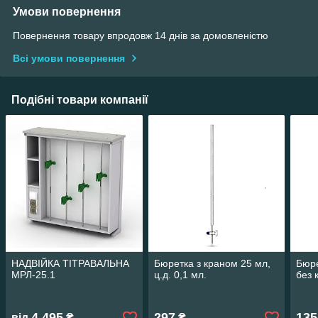
Умови повернення
Повернення товару впродовж 14 днів за домовленістю
Всі умови повернення
Подібні товари компанії
НАДВІЙКА ТІТРАВАЛЬНА
Бюретка з краном 25 мл,
Бюре
МРЛ-25.1
ц.д. 0,1 мл.
без 
4 495
297
135
від
₴
₴