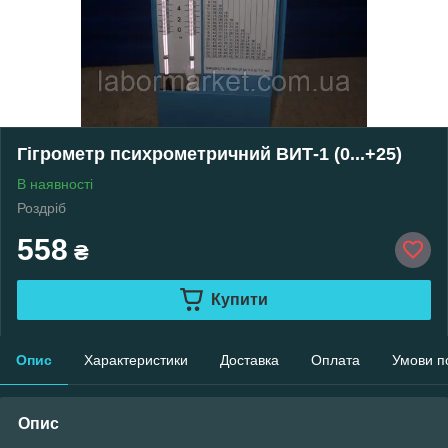
Гігрометр психрометричний ВИТ-1 (0...+25)
В наявності
Роздріб
558
₴
Купити
Опис
Характеристики
Доставка
Оплата
Умови п
Опис