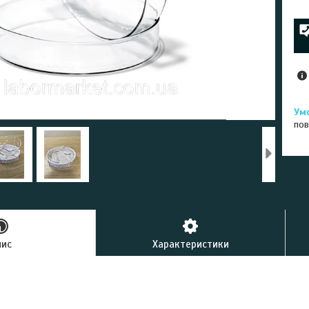
пов
пис
Характеристики