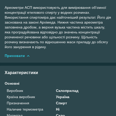
Ареометри АСП використовують для вимірювання об'ємної
концентрації етилового спирту у водних розчинах.
Використання спиртоміра дає найточніший результат. Його дія
заснована на законі Архімеда. Нижня частина ареометра
заповнена дробом, а верхня вузька частина містить шкалу,
яка проградуйована відповідно до значень концентрації
розчиненої речовини або щільності розчину. Щільність
розчину визначають по відношенню маси приладу до обсягу
його занурення в рідину.
Приховати
Характеристики
Основні
Виробник
Склоприлад
Країна виробник
Україна
Призначення
Спирт
Наличие термометра
Ні
Матеріал
Скло