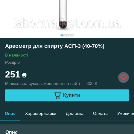
Ареометр для спирту АСП-3 (40-70%)
В наявності
Роздріб
251
₴
Мінімальна сума замовлення на сайті — 300 ₴
Купити
Опис
Характеристики
Доставка
Оплата
Умови п
Опис