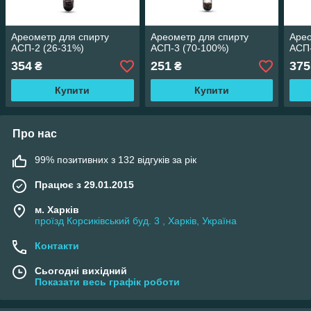
Ареометр для спирту
Ареометр для спирту
Арео
АСП-2 (26-31%)
АСП-3 (70-100%)
АСП-
354
251
375
₴
₴
Купити
Купити
Про нас
99% позитивних з 132 відгуків за рік
Працює з 29.01.2015
м. Харків
проїзд Корсиківський буд. 3 , Харків, Україна
Контакти
Сьогодні вихідний
Показати весь графік роботи