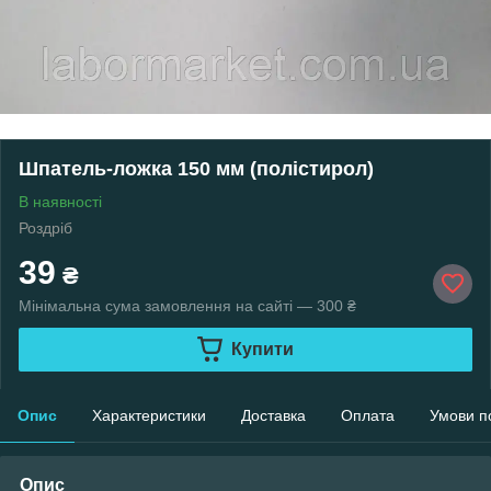
Шпатель-ложка 150 мм (полістирол)
В наявності
Роздріб
39
₴
Мінімальна сума замовлення на сайті — 300 ₴
Купити
Опис
Характеристики
Доставка
Оплата
Умови п
Опис