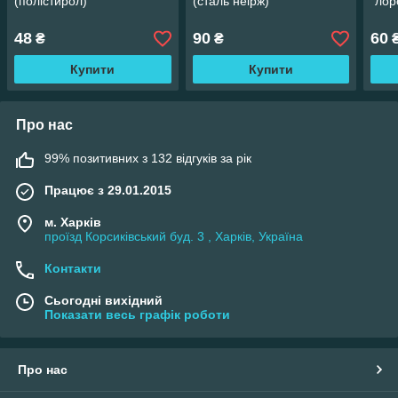
(полістирол)
(сталь неірж)
"лор
48
90
60
₴
₴
Купити
Купити
Про нас
99% позитивних з 132 відгуків за рік
Працює з 29.01.2015
м. Харків
проїзд Корсиківський буд. 3 , Харків, Україна
Контакти
Сьогодні вихідний
Показати весь графік роботи
Про нас