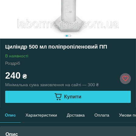
Циліндр 500 мл поліпропіленовий ПП
В наявності
Роздріб
240
₴
Мінімальна сума замовлення на сайті — 300 ₴
Купити
Опис
Характеристики
Доставка
Оплата
Умови п
Опис