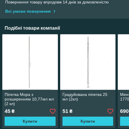
Повернення товару впродовж 14 днів за домовленістю
Всі умови повернення
Подібні товари компанії
Піпетка Мора з
Градуйована піпетка 25
Мен
розширенням 10,77мл мл
мл (2кл)
1770
(2 кл)
45
51
690
₴
₴
Купити
Купити