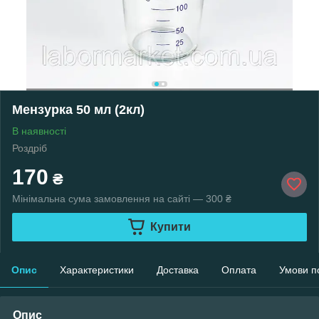
Мензурка 50 мл (2кл)
В наявності
Роздріб
170
₴
Мінімальна сума замовлення на сайті — 300 ₴
Купити
Опис
Характеристики
Доставка
Оплата
Умови п
Опис