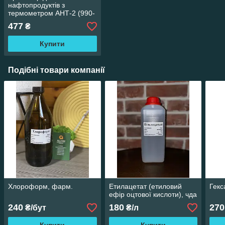
нафтопродуктів з
термометром АНТ-2 (990-
1070)
477
₴
Купити
Подібні товари компанії
Хлороформ, фарм.
Етилацетат (етиловий
Гекс
ефір оцтової кислоти), чда
240
180
270
₴/бут
₴/л