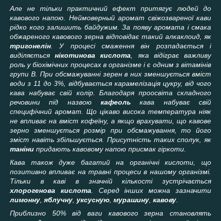
Але не тільки практичний ефект притягує людей до
кавового напою. Неймоверный аромат свіжозвареної кави
рідко кого залишить байдужим. За
появу
аромат
а
і смак
а
обжареного
кавового зерна відповідає такий алкаклоид, як
тригонелін
.
У процесі смаження він розпадається і
виділяється
нікотинова кислота
, яка відіграє важливу
роль у біохімічних процесах в органі
зме і є одним з вітамінів
групи В. При обсмажуванні зерен в них зменшується вміст
води з 11 до 3%,
відбувається карамелізація цукру, від чого
кава набуває свій колір.
Благод
а
ря про
освіта складного
речовини під назвою
кафеоль
кава набуває свій
специфічний аромат. Що цікаво висока температура ніяк
не впливає на вміст кофеїну, а якщо врахувати, що кавове
зерно зменшується розмір при обсмажування, то його
зміст навіть збільшується.
Присутність таких сполук, як
таніни
придають кавовому напою присмак гіркоти.
Кава також дуже багатий на органічні кислоти, що
позитивно впливає на травні процеси в нашому організмі.
Тільки в каві в значній кількості зустрічається
хлорогенова кислота
. Серед інших можна зазначити
лимонну
,
яблучну
,
уксусну
ю
,
мурашину
,
кавову
.
Приблизно 50% від ваги кавового зерна становлять