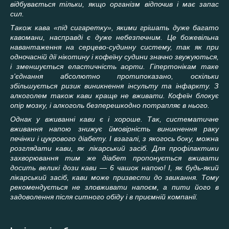
відбувається тільки, якщо організм відпочив і має запас
сил.
Також кава «під сигаретку», якими грішать дуже багато
кавомани, насправді є дуже небезпечним. Це божевільна
навантаження на серцево-судинну систему, так як
при
одночасній дії нікотину і кофеїну судини значно звужуються,
і зменшується еластичність аорти. Гіпертонікам таке
з'єднання абсолютно протипоказано, оскільки
збільшується ризик виникнення інсульту та інфаркту. З
алкоголем також кави краще не вживати. Кофеїн блокує
опір мозку, і алкоголь безперешкодно потрапляє в нього.
Однак у вживанні кави є і хороше. Так, систематичне
вживання напою знижує ймовірність виникнення раку
печінки і цукрового діабету. І взагалі, з якогось боку, можна
розглядати кави, як
лікарський засіб. Для профілактики
захворювання тим же діабет пропонується вживати
досить великі дози кави — 6 чашок напою! І, як будь-який
лікарський засіб, кави може призвести до звикання. Тому
рекомендується не зловживати напоєм,
а пити його в
задоволення після ситного обіду і в приємній компанії.