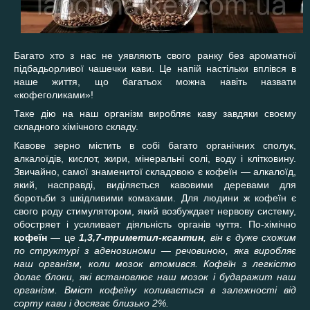
Багато хто з нас не уявляють свого ранку без ароматної
підбадьорливої чашечки кави. Це напій настільки вплівся в
наше життя, що багатьох можна навіть назвати
«кофеголиками»!
Таке дію на наш організм виробляє каву завдяки своєму
складного хімічного складу.
Кавове зерно містить в собі багато органічних сполук,
алкалоїдів, кислот,
жири,
мінеральні солі, воду і клітковину.
Звичайно, самої знаменитої складовою
є кофеїн — алкалоїд,
який, насправді, виділяється кавовими деревами для
боротьби з шкідливими комахами.
Для людини ж кофеїн є
свого роду стимулятором, який
возбужда
ет
нервову систему,
обостря
ет
і усилива
ет
діяльність органів чуття.
По-хімічно
кофеїн
— це
1,3,7-триметил-ксантин
,
він є дуже схожим
по структурі з аденозиноми — речовиною, яка виробляє
наш організм, коли мозок втомився.
Кофеїн
з легкістю
долає блоки, які встановлює наш мозок
і бударажит наш
організм. Вміст кофеїну коливається
в залежності від
сорту кави і досягає близько 2%.