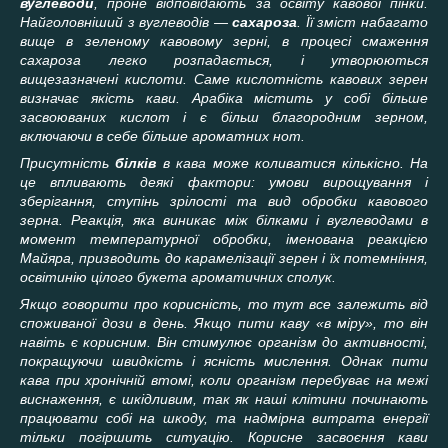
вуглеводи
,
про
не відповідають за освіту кавової пінки.
Найголовніший з вуглеводів —
сахароза
.
Її зміст набагато
вище в зеленому кавовому зерні, в процесі смаження
сахароза легко розпадається, і утворюються
вищезазначені кислоти. Саме кислотність кавових зерен
визначає якість кави. Арабіка містить у собі більше
засвоюваних кислот і є більш благородним зерном,
включаючи в себе більше ароматних нот.
Присутність
білків
в кава може коливатися кількісно. На
це впливають деякі фактори: умови вирощування і
зберігання, ступінь зрілості та вид обробки кавового
зерна. Реакція, яка виникає між білками і вуглеводами в
момент температурної обробки, іменована реакцією
Майяра, призводить до карамелізації зерен і їх потемніння,
освіти
нію цілого букета ароматичних сполук.
Якщо говорити про корисність, то тут все залежить від
споживаної дози в день. Якщо пити каву «в міру», то він
навіть є корисним. Він стимулює організм до активності,
покращуючи швидкість і ясність мислення. Однак пити
кава при хронічній втомі, коли організм перебуває на межі
виснаження, є шкідливим, так як наші клітини починають
працювати собі на шкоду, та надмірна витрата енергії
тільки погіршить ситуацію. Корисне засвоєння кави