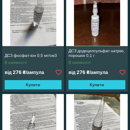
ДСЗ додецилсульфат натрію,
ДСЗ фосфат-іон 0,5 мг/см3
порошок 0,1 г
В наявності
В наявності
276
276
від
₴/ампула
від
₴/ампула
Купити
Купити