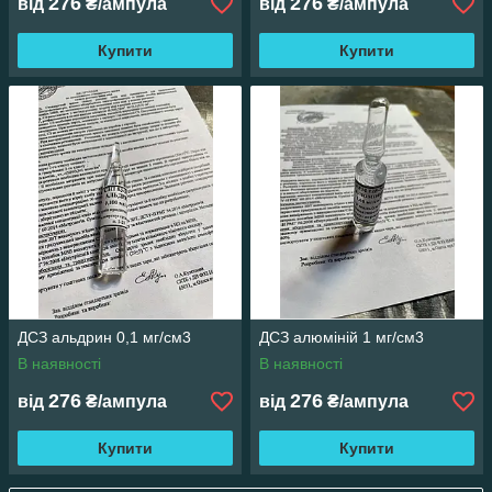
276
276
від
₴/ампула
від
₴/ампула
Купити
Купити
ДСЗ альдрин 0,1 мг/см3
ДСЗ алюміній 1 мг/см3
В наявності
В наявності
276
276
від
₴/ампула
від
₴/ампула
Купити
Купити