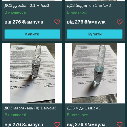
ДСЗ дурсбан 0,1 мг/см3
ДСЗ йодид-іон 1 мг/см3
В наявності
В наявності
276
276
від
₴/ампула
від
₴/ампула
Купити
Купити
ДСЗ марганець (ІІ) 1 мг/см3
ДСЗ мідь 1 мг/см3
В наявності
В наявності
276
276
від
₴/ампула
від
₴/ампула