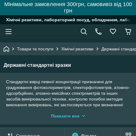
Мінімальне замовлення 300грн, самовивіз від 100
грн
Хімічні реактиви, лабораторний посуд, обладнання, лабора
Товари та послуги
Хімічні реактиви
Державні стандар
Державні стандартні зразки
Стандартні взірці певної концентрації призначені для
градуювання фотоколориметрів, спекторфотометрів, атомно-
адсорбційних, атомно-емісійних спектрометрів та інших
засобів вимірювальної техніки, контролю похибок методик
виконання вимірювань, які застосовуються при визначенні
іонів металів чи аніонів у водних розчинах.
Показати все
Використовують при аналізах:
✅природних та стічних вод;
✅грунта;
Сортування
0
Фільтри