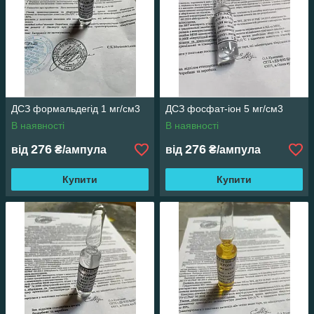
ДСЗ формальдегід 1 мг/см3
ДСЗ фосфат-іон 5 мг/см3
В наявності
В наявності
276
276
від
₴/ампула
від
₴/ампула
Купити
Купити