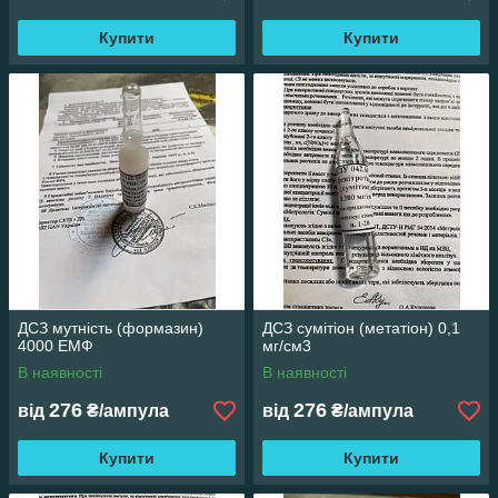
Купити
Купити
ДСЗ мутність (формазин)
ДСЗ сумітіон (метатіон) 0,1
4000 ЕМФ
мг/см3
В наявності
В наявності
276
276
від
₴/ампула
від
₴/ампула
Купити
Купити